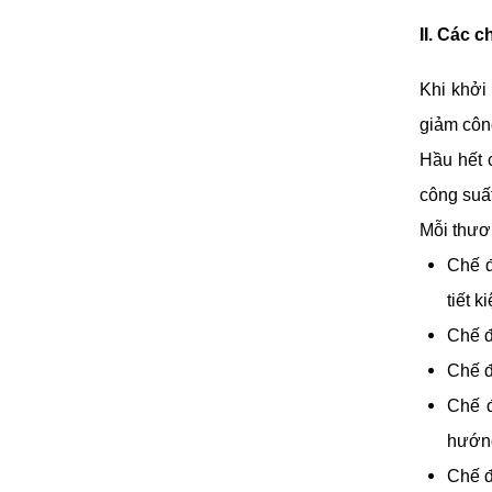
II. Các 
Khi khởi
giảm công
Hầu hết 
công suất
Mỗi thươ
Chế đ
tiết 
Chế đ
Chế đ
Chế đ
hướng
Chế đ