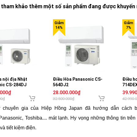
 tham khảo thêm một số sản phẩm đang được khuyến 
a nội địa Nhật
Điều Hòa Panasonic CS-
Điều h
nic CS-284DJ
564DJ2
714DE
.000₫
28.000.000₫
39.99
00₫
32.500.000₫
42.990.
y chuyên gia của Hiệp Hồng Japan đã hướng dẫn cách bậ
, Panasonic, Toshiba.... mát lạnh. Hy vọng những thông tin tr
và tiết kiệm điện.