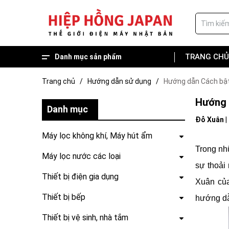
TRANG CHỦ
Danh mục sản phẩm
Hàng trưng bày giá tốt
Hot deal, Combo về nhà mới
Thiết bị sân vườn
Thiết bị vệ sinh, nhà tắm
Thiết bị bếp
Thiết bị điện gia dụng
Máy lọc nước các loại
Máy lọc không khí, Máy hút ẩm
Trang chủ
/
Hướng dẫn sử dụng
/
Hướng dẫn Cách bật 
Hướng d
Danh mục
Đỗ Xuân
|
Máy lọc không khí, Máy hút ẩm
Trong nhữ
Máy lọc nước các loại
sự thoải
Thiết bị điện gia dụng
Xuân của
Thiết bị bếp
hướng dẫ
Thiết bị vệ sinh, nhà tắm