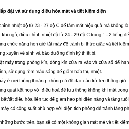
h lắp đặt và sử dụng điều hòa mát và tiết kiệm điện
chỉnh nhiệt độ từ 23 - 27 độ C để làm mát hiệu quả mà không là
khi ngủ, điều chỉnh nhiệt độ từ 24 - 29 độ C trong 1 - 2 tiếng để
ng chức năng hẹn giờ tắt máy để tránh bị thức giấc và tiết kiệ
g xuyên vệ sinh và bảo dưỡng định kỳ thiết bị.
ặt máy trong phòng kín, đóng kín cửa ra vào và cửa sổ để hạn 
ính, sử dụng rèm màu sáng để giảm hấp thụ nhiệt.
áy ở nơi thông thoáng, không có đồ đạc cản trở lưu thông gió.
ng quạt kết hợp với điều hoà để lưu thông không khí mát trong
 bật/tắt điều hòa liên tục để giảm hao phí điện năng và tăng tuổi
máy có công suất phù hợp với diện tích phòng để tránh lãng ph
những bước trên, bạn sẽ có một không gian mát mẻ và tiết kiệm