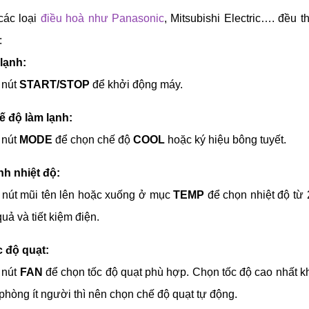
các loại
điều hoà như Panasonic
, Mitsubishi Electric…. đều
:
lạnh:
 nút
START/STOP
để khởi động máy.
 độ làm lạnh:
 nút
MODE
để chọn chế độ
COOL
hoặc ký hiệu bông tuyết.
nh nhiệt độ:
nút mũi tên lên hoặc xuống ở mục
TEMP
để chọn nhiệt độ từ 
quả và tiết kiệm điện.
 độ quạt:
 nút
FAN
để chọn tốc độ quạt phù hợp. Chọn tốc độ cao nhất 
phòng ít người thì nên chọn chế độ quạt tự động.