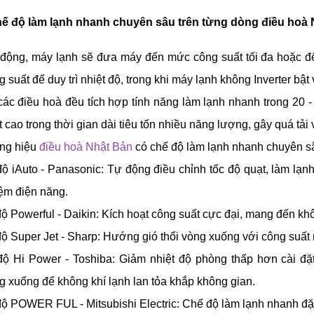
chế độ làm lạnh nhanh chuyên sâu trên từng dòng điều hoà
 động, máy lạnh sẽ đưa máy đến mức công suất tối đa hoặc đến
 suất để duy trì nhiệt độ, trong khi máy lạnh không Inverter bật và
các điều hoà đều tích hợp tính năng làm lạnh nhanh trong 20 -
 cao trong thời gian dài tiêu tốn nhiều năng lượng, gây quá tả
ng hiệu
điều hoà Nhật Bản
có chế độ làm lạnh nhanh chuyên s
ộ iAuto - Panasonic: Tự động điều chỉnh tốc độ quạt, làm lạ
kiệm điện năng.
ộ Powerful - Daikin: Kích hoạt công suất cực đại, mang đến khô
ộ Super Jet - Sharp: Hướng gió thổi vòng xuống với công suất
ộ Hi Power - Toshiba: Giảm nhiệt độ phòng thấp hơn cài đặt
 xuống để không khí lạnh lan tỏa khắp không gian.
ộ POWER FUL - Mitsubishi Electric: Chế độ làm lạnh nhanh đặc