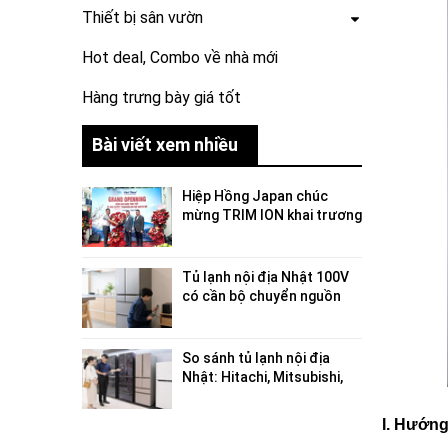
Thiết bị sân vườn
Hot deal, Combo về nhà mới
Hàng trưng bày giá tốt
Bài viết xem nhiều
Hiệp Hồng Japan chúc
mừng TRIM ION khai trương
showroom trưng bày và
trải nghiệm sản phẩm tại
Việt Nam
Tủ lạnh nội địa Nhật 100V
có cần bộ chuyển nguồn
không?
So sánh tủ lạnh nội địa
Nhật: Hitachi, Mitsubishi,
Panasonic, Toshiba hãng
nào tốt?
I. Hướng