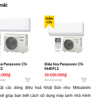
mãi:
oà Panasonic CS-
Điều hòa Panasonic CS-
X2
564DFL2
0.000₫
30.500.000₫
000₫
35.000.000₫
t các dòng điều hoà Nhật Bản như Mitsubishi
ên sẽ giúp bạn biết cách sử dụng máy lạnh nhà mình