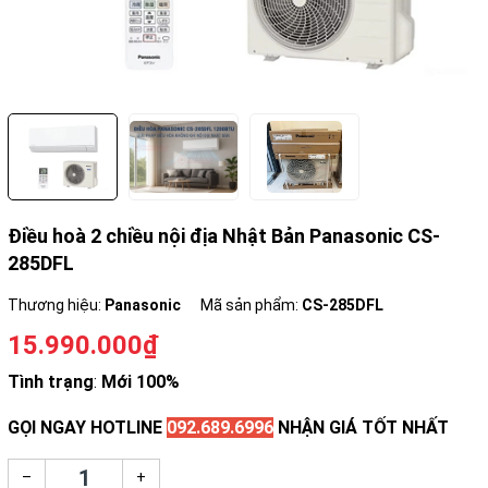
Điều hoà 2 chiều nội địa Nhật Bản Panasonic CS-
285DFL
Thương hiệu:
Panasonic
Mã sản phẩm:
CS-285DFL
15.990.000₫
Tình trạng
:
Mới 100%
GỌI NGAY HOTLINE
092.689.6996
NHẬN GIÁ TỐT NHẤT
–
+