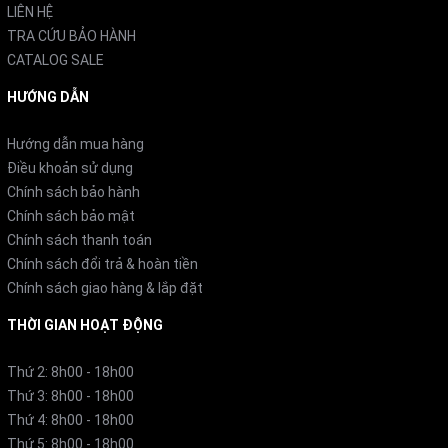
LIÊN HỆ
Tích hợp hệ thống lọc Nanoe™ giúp loại bỏ bụi mịn
TRA CỨU BẢO HÀNH
PM2.5, khử mùi và diệt khuẩn hiệu quả.
CATALOG SALE
Tăng cường bảo vệ sức khỏe, đặc biệt phù hợp với
HƯỚNG DẪN
người già và trẻ nhỏ.
Hướng dẫn mua hàng
Điều khoản sử dụng
4. Chức năng vệ sinh bên trong dàn lạnh
Chính sách bảo hành
Chính sách bảo mật
Máy tự động làm nóng và làm khô bộ trao đổi nhiệt
Chính sách thanh toán
sau mỗi lần sử dụng, ngăn ngừa nấm mốc phát triển.
Chính sách đổi trả & hoàn tiền
Chính sách giao hàng & lắp đặt
Hiệu quả đã được kiểm nghiệm tại Phòng thí nghiệm
Dự báo Nấm mốc Nhật Bản, giúp cải thiện chất lượng
THỜI GIAN HOẠT ĐỘNG
không khí trong nhà.
Thứ 2: 8h00 - 18h00
Thứ 3: 8h00 - 18h00
Thứ 4: 8h00 - 18h00
5. Điều khiển thông minh qua ứng dụng Eolia
Thứ 5: 8h00 - 18h00