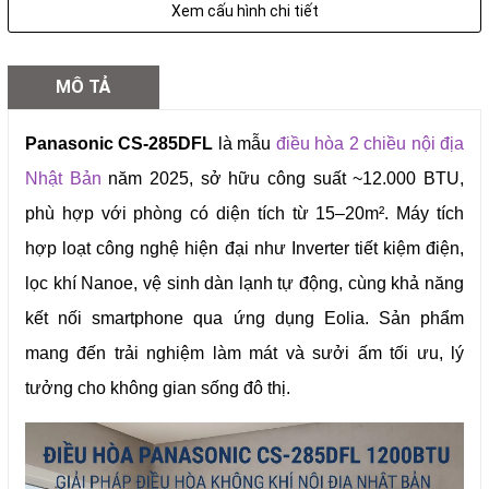
Xem cấu hình chi tiết
Kích thước dàn
290 x 780 x 229 mm
MÔ TẢ
lạnh
Panasonic CS-285DFL
là mẫu
điều hòa 2 chiều nội địa
Kích thước dàn
Nhật Bản
năm 2025, sở hữu công suất ~12.000 BTU,
539 x 655 x 275 mm
nóng
phù hợp với phòng có diện tích từ 15–20m². Máy tích
hợp loạt công nghệ hiện đại như Inverter tiết kiệm điện,
Dàn lạnh: 8.5kg – Dàn nóng:
Khối lượng
lọc khí Nanoe, vệ sinh dàn lạnh tự động, cùng khả năng
20.5kg
kết nối smartphone qua ứng dụng Eolia. Sản phẩm
mang đến trải nghiệm làm mát và sưởi ấm tối ưu, lý
Ống dẫn
Lỏng: φ6.35mm – Hơi: φ9.52mm
tưởng cho không gian sống đô thị.
Chiều dài ống tối
20m – chênh lệch độ cao 12m
đa