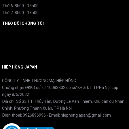
Thứ 6: 8h00 - 18h00
Cho phép bật/tắt, thay đổi nhiệt độ, hẹn giờ và điều
Thứ 7: 8h00 - 18h00
chỉnh các chế độ từ xa bằng điện thoại thông minh.
THEO DÕI CHÚNG TÔI
Hỗ trợ cập nhật phần mềm tự động, gia tăng tiện ích
và khả năng cá nhân hóa (yêu cầu bộ LAN adapter
Facebook
mua riêng).
6. Inverter tiết kiệm điện – hiệu suất cao
HIỆP HỒNG JAPAN
Công nghệ Inverter kết hợp gas lạnh R32 giúp giảm
CÔNG TY TNHH THƯƠNG MẠI HIỆP HỒNG
tiêu thụ điện năng, thân thiện với môi trường.
Chứng nhận ĐKKD số: 0110083802 do sở KH & ĐT TP.Hà Nội cấp
Tiêu thụ chỉ 770W khi làm lạnh và 870W khi sưởi –
ngày 8/5/2022
Địa chỉ: Số 33 TT Thủy sản, Đường Lê Văn Thiêm, Khu dân cư Nhân
đạt chuẩn năng lượng cấp I theo JIS C9612:2013 với
Chính, Phường Thanh Xuân, TP Hà Nội.
APF 5.8.
Điện thoại:
0926896996
- Email:
hiephongjapan@gmail.com