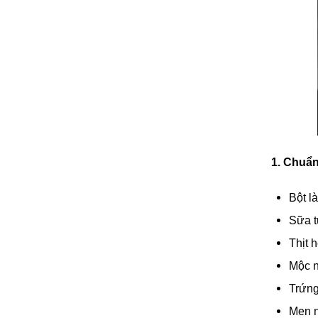
1. Chuẩn
Bột l
Sữa t
Thịt 
Mộc n
Trứng
Men n