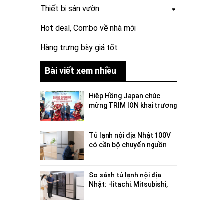
Thiết bị sân vườn
Hot deal, Combo về nhà mới
Hàng trưng bày giá tốt
Bài viết xem nhiều
Hiệp Hồng Japan chúc
mừng TRIM ION khai trương
showroom trưng bày và
trải nghiệm sản phẩm tại
Việt Nam
Tủ lạnh nội địa Nhật 100V
có cần bộ chuyển nguồn
không?
So sánh tủ lạnh nội địa
Nhật: Hitachi, Mitsubishi,
Panasonic, Toshiba hãng
nào tốt?