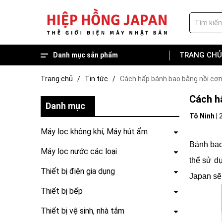
TRANG CHỦ
Danh mục sản phẩm
Hàng trưng bày giá tốt
Hot deal, Combo về nhà mới
Thiết bị sân vườn
Thiết bị vệ sinh, nhà tắm
Thiết bị bếp
Thiết bị điện gia dụng
Máy lọc nước các loại
Máy lọc không khí, Máy hút ẩm
Trang chủ
/
Tin tức
/
Cách hấp bánh bao bằng nồi cơ
Cách h
Danh mục
Tô Ninh
|
Máy lọc không khí, Máy hút ẩm
Bánh bao
Máy lọc nước các loại
thể sử d
Thiết bị điện gia dụng
Japan s
Thiết bị bếp
Thiết bị vệ sinh, nhà tắm