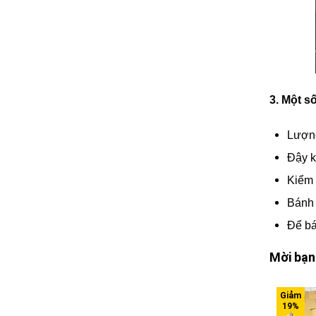
3. Một s
Lượng
Đậy k
Kiểm 
Bánh 
Để bá
Mời bạn