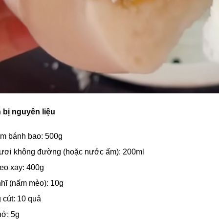
 bị nguyên liệu
àm bánh bao: 500g
ươi không đường (hoặc nước ấm): 200ml
heo xay: 400g
hĩ (nấm mèo): 10g
 cút: 10 quả
ở: 5g