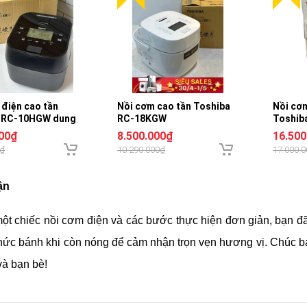
 điện cao tần
Nồi cơm cao tần Toshiba
Nồi cơm
 RC-10HGW dung
RC-18KGW
Toshib
ít
Nhật bả
000₫
8.500.000₫
16.500
0₫
10.290.000₫
17.000.
ận
một chiếc nồi cơm điện và các bước thực hiện đơn giản, bạn đ
hức bánh khi còn nóng để cảm nhận trọn vẹn hương vị. Chúc 
và bạn bè!