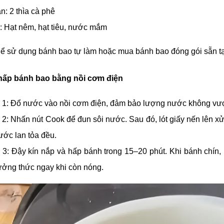
n: 2 thìa cà phê
ị: Hạt nêm, hạt tiêu, nước mắm
hể sử dụng bánh bao tự làm hoặc mua bánh bao đóng gói sẵn tại
hấp bánh bao bằng nồi cơm điện
1: Đổ nước vào nồi cơm điện, đảm bảo lượng nước không vượt
2: Nhấn nút Cook để đun sôi nước. Sau đó, lót giấy nến lên 
ước lan tỏa đều.
3: Đậy kín nắp và hấp bánh trong 15–20 phút. Khi bánh chín,
ưởng thức ngay khi còn nóng.