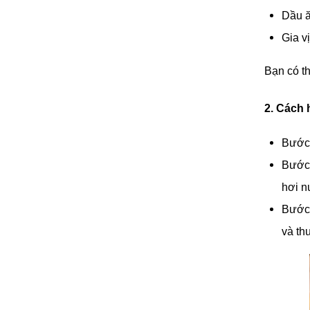
Dầu ă
Gia v
Bạn có t
2. Cách 
Bước 
Bước 
hơi n
Bước 
và th