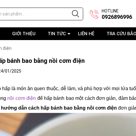
HOTLINE
0926896996
GIỚI THIỆU
TIN TỨC
LIÊN HỆ
TRA CỨU BẢ
m điện
ấp bánh bao bằng nồi cơm điện
24/01/2025
 hấp là món ăn quen thuộc, dễ làm, và phù hợp với mọi lứa tu
ụng
nồi cơm điện
để hấp bánh bao một cách đơn giản, đảm bả
ẽ
hướng dẫn cách hấp bánh bao bằng nồi cơm điện
đơn giản