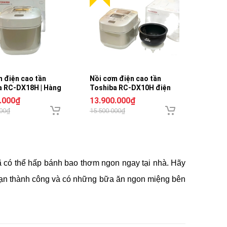
 điện cao tần
Nồi cơm điện cao tần
Nồi cơ
a RC-DX18H | Hàng
Toshiba RC-DX10H điện
BL18-B
o hành 24 tháng
áp 220v | Xuất xứ Nhật Bản
.000₫
13.900.000₫
8.300
000₫
15.500.000₫
9.000.
ã có thể hấp bánh bao thơm ngon ngay tại nhà. Hãy
bạn thành công và có những bữa ăn ngon miệng bên