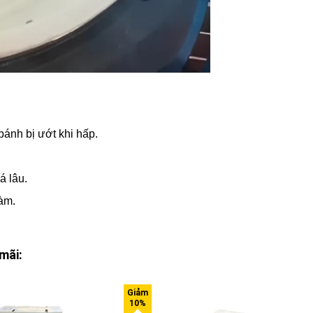
ánh bị ướt khi hấp.
á lâu.
àm.
mãi: