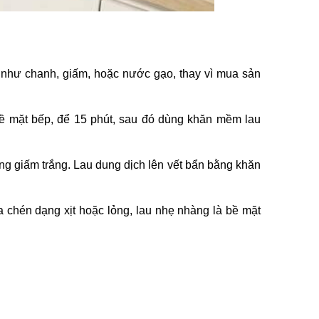
ó như chanh, giấm, hoặc nước gạo, thay vì mua sản
 bề mặt bếp, để 15 phút, sau đó dùng khăn mềm lau
g giấm trắng. Lau dung dịch lên vết bẩn bằng khăn
chén dạng xịt hoặc lỏng, lau nhẹ nhàng là bề mặt