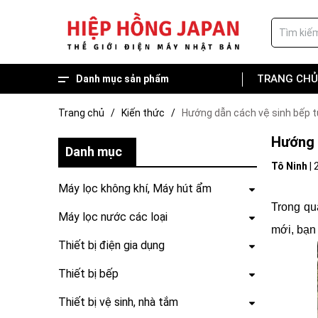
TRANG CHỦ
Danh mục sản phẩm
Hàng trưng bày giá tốt
Hot deal, Combo về nhà mới
Thiết bị sân vườn
Thiết bị vệ sinh, nhà tắm
Thiết bị bếp
Thiết bị điện gia dụng
Máy lọc nước các loại
Máy lọc không khí, Máy hút ẩm
Trang chủ
/
Kiến thức
/
Hướng dẫn cách vệ sinh bếp 
Hướng 
Danh mục
Tô Ninh
|
Máy lọc không khí, Máy hút ẩm
Trong qu
Máy lọc nước các loại
mới, bạn
Thiết bị điện gia dụng
Thiết bị bếp
Thiết bị vệ sinh, nhà tắm