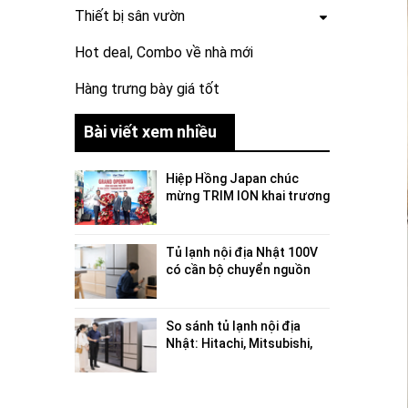
Thiết bị sân vườn
Hot deal, Combo về nhà mới
Hàng trưng bày giá tốt
Bài viết xem nhiều
Hiệp Hồng Japan chúc
mừng TRIM ION khai trương
showroom trưng bày và
trải nghiệm sản phẩm tại
Việt Nam
Tủ lạnh nội địa Nhật 100V
có cần bộ chuyển nguồn
không?
So sánh tủ lạnh nội địa
Nhật: Hitachi, Mitsubishi,
Panasonic, Toshiba hãng
nào tốt?