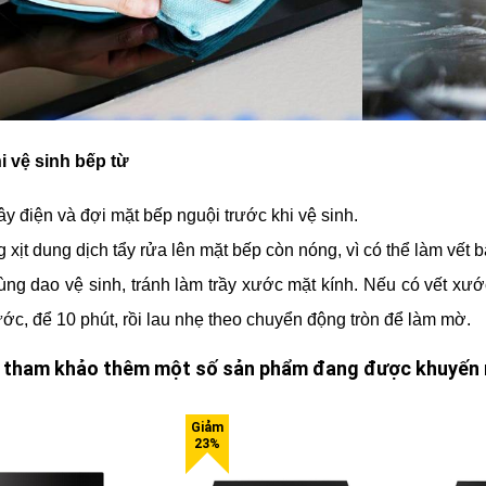
i vệ sinh bếp từ
ây điện và đợi mặt bếp nguội trước khi vệ sinh.
 xịt dung dịch tẩy rửa lên mặt bếp còn nóng, vì có thể làm vết 
ùng dao vệ sinh, tránh làm trầy xước mặt kính. Nếu có vết xước
ước, để 10 phút, rồi lau nhẹ theo chuyển động tròn để làm mờ.
 tham khảo thêm một số sản phẩm đang được khuyến 