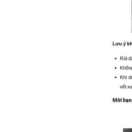
Lưu ý kh
Rút d
Không
Khi d
vết x
Mời bạn