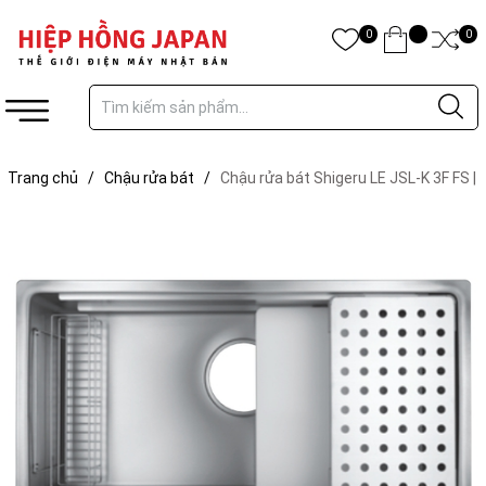
0
0
Trang chủ
/
Chậu rửa bát
/
Chậu rửa bát Shigeru LE JSL-K 3F FS |
Hàng Nội Địa Nhật Bản