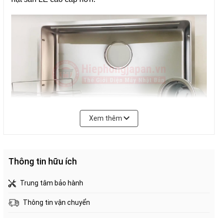
Sản xuất
Nhật Bản
Nhập khẩu
Nhật Bản
Xem thêm
Các ưu điểm nổi bật của mã sản phẩm Shigeru JSL
Thông tin hữu ích
Trung tâm bảo hành
LE JSL-K 3F FS
Thông tin vận chuyển
Thiết kế hiện đại, sang trọng kết hợp phong cách