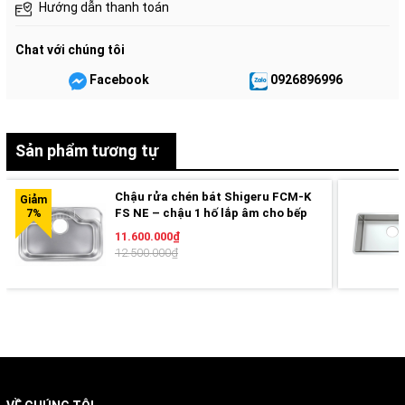
Hướng dẫn thanh toán
truyền thống
Thoát nước nhanh
Chat với chúng tôi
Chống ồn hiệu quả
Facebook
0926896996
Dễ vệ sinh
Chất liệu cao cấp Inox SUS304
Sản phẩm tương tự
Công nghệ ép liền không hàn mái
Thiết kế 2 ray trượt thông minh
Chậu rửa chén bát Shigeru FCM-K
FS NE – chậu 1 hố lắp âm cho bếp
Độ bền cao
gọn, dùng bền
11.600.000₫
12.500.000₫
Hình ảnh thực tế