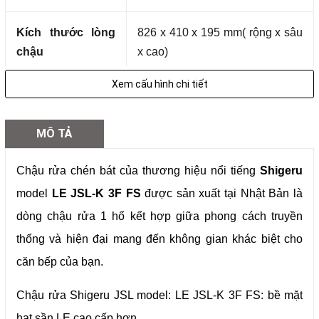
Kích thước lòng
826 x 410 x 195 mm( rộng x sâu
chậu
x cao)
Xem cấu hình chi tiết
Kích thước cắt đá
853 x 440 mm (dài x rộng) R15,5
MÔ TẢ
Inox không gỉ SUS304 t = 1.0
Chất liệu
mm
Chậu rửa chén bát của thương hiệu nổi tiếng
Shigeru
model
LE JSL-K 3F FS
được sản xuất tại Nhật Bản là
Số ray
2
dòng chậu rửa 1 hố kết hợp giữa phong cách truyền
Phụ kiện kèm
Giá treo tiện dụng
thống và hiện đại mang đến không gian khác biệt cho
theo
Xi phông thoát nước
căn bếp của bạn.
Chậu rửa Shigeru JSL model
: LE JSL-K 3F FS: bề mặt
Bảo hành
24 tháng
hạt sần LE cao cấp hơn.