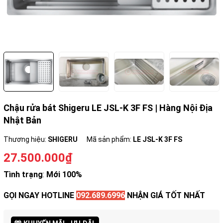
Chậu rửa bát Shigeru LE JSL-K 3F FS | Hàng Nội Địa
Nhật Bản
Thương hiệu:
SHIGERU
Mã sản phẩm:
LE JSL-K 3F FS
27.500.000₫
Tình trạng
:
Mới 100%
GỌI NGAY HOTLINE
092.689.6996
NHẬN GIÁ TỐT NHẤT