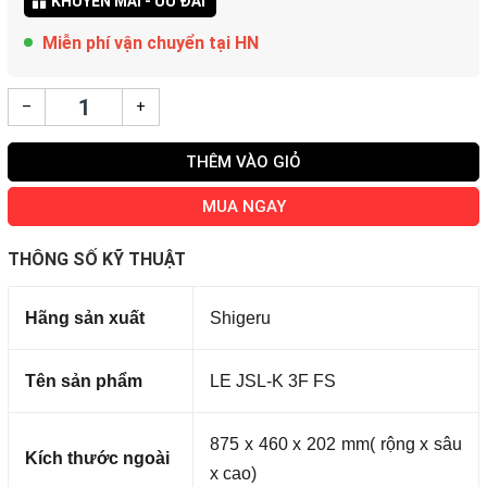
KHUYẾN MÃI - ƯU ĐÃI
Miễn phí vận chuyển tại HN
–
+
THÊM VÀO GIỎ
MUA NGAY
THÔNG SỐ KỸ THUẬT
Hãng sản xuất
Shigeru
Tên sản phẩm
LE JSL-K 3F FS
875 x 460 x 202 mm( rộng x sâu
Kích thước ngoài
x cao)