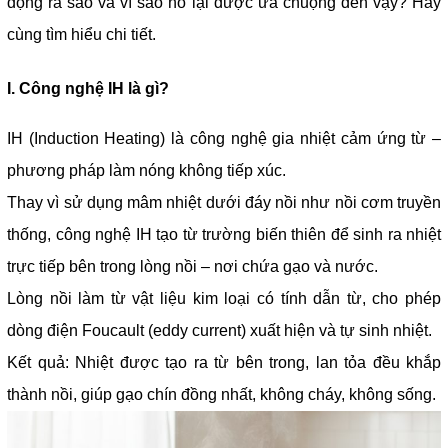
động ra sao và vì sao nó lại được ưa chuộng đến vậy? Hãy
cùng tìm hiểu chi tiết.
I. Công nghệ IH là gì?
IH (Induction Heating) là công nghệ gia nhiệt cảm ứng từ –
phương pháp làm nóng không tiếp xúc.
Thay vì sử dụng mâm nhiệt dưới đáy nồi như nồi cơm truyền
thống, công nghệ IH tạo từ trường biến thiên để sinh ra nhiệt
trực tiếp bên trong lòng nồi – nơi chứa gạo và nước.
Lòng nồi làm từ vật liệu kim loại có tính dẫn từ, cho phép
dòng điện Foucault (eddy current) xuất hiện và tự sinh nhiệt.
Kết quả: Nhiệt được tạo ra từ bên trong, lan tỏa đều khắp
thành nồi, giúp gạo chín đồng nhất, không cháy, không sống.