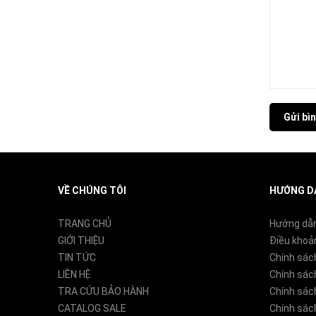
Gửi bìn
VỀ CHÚNG TÔI
HƯỚNG D
TRANG CHỦ
Hướng dẫ
GIỚI THIỆU
Điều khoả
TIN TỨC
Chính sác
LIÊN HỆ
Chính sác
TRA CỨU BẢO HÀNH
Chính sác
CATALOG SALE
Chính sách