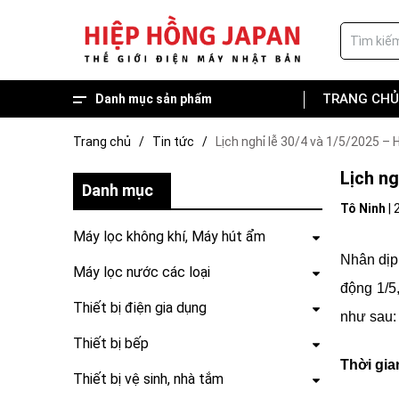
TRANG CHỦ
Danh mục sản phẩm
Hàng trưng bày giá tốt
Hot deal, Combo về nhà mới
Thiết bị sân vườn
Thiết bị vệ sinh, nhà tắm
Thiết bị bếp
Thiết bị điện gia dụng
Máy lọc nước các loại
Máy lọc không khí, Máy hút ẩm
Trang chủ
/
Tin tức
/
Lịch nghỉ lễ 30/4 và 1/5/2025 –
Lịch ng
Danh mục
Tô Ninh
|
Máy lọc không khí, Máy hút ẩm
Nhân dịp
Máy lọc nước các loại
động 1/5
Thiết bị điện gia dụng
như sau:
Thiết bị bếp
Thời gia
Thiết bị vệ sinh, nhà tắm