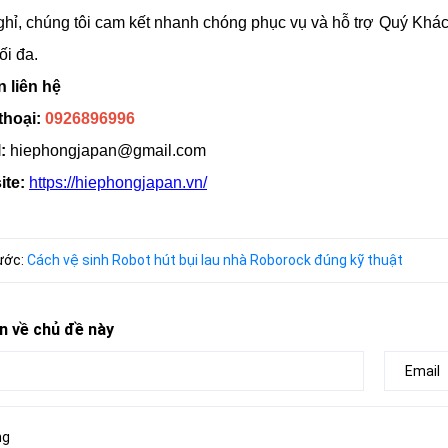
hỉ, chúng tôi cam kết nhanh chóng phục vụ và hỗ trợ Quý Khách
ối đa.
n liên hệ
thoại:
0926896996
:
hiephongjapan@gmail.com
ite:
https://hiephongjapan.vn/
rước:
Cách vệ sinh Robot hút bụi lau nhà Roborock đúng kỹ thuật
n về chủ đề này