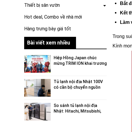
Bắt đ
Thiết bị sân vườn
Kết t
Hot deal, Combo về nhà mới
Làm v
Hàng trưng bày giá tốt
Trong suố
Bài viết xem nhiều
Kính mong
Hiệp Hồng Japan chúc
mừng TRIM ION khai trương
showroom trưng bày và
trải nghiệm sản phẩm tại
Việt Nam
Tủ lạnh nội địa Nhật 100V
có cần bộ chuyển nguồn
không?
So sánh tủ lạnh nội địa
Nhật: Hitachi, Mitsubishi,
Panasonic, Toshiba hãng
nào tốt?