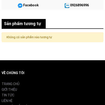
sức khi sắp xếp bát đĩa vào và ra.
Facebook
0926896996
Sản phẩm tương tự
Không có sản phẩm nào tương tự
VỀ CHÚNG TÔI
2. Chức năng sấy khô
TRANG CHỦ
GIỚI THIỆU
Chức năng này giúp sấy khô bát đĩa nhanh chóng và
TIN TỨC
hiệu quả bằng cách tuần hoàn không khí nóng 65°C
LIÊN HỆ
khắp không gian tủ và bát đĩa, trong thời gian tối đa 120