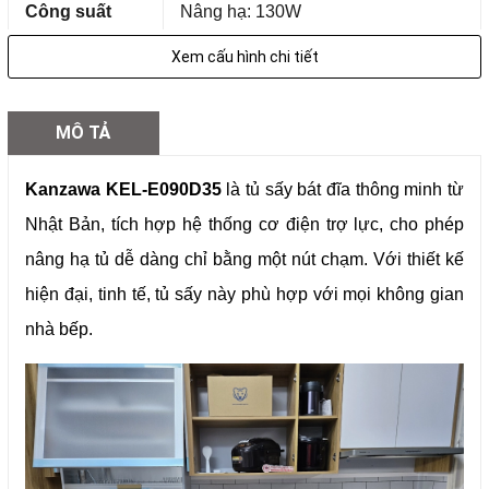
Công suất
Nâng hạ: 130W
Xem cấu hình chi tiết
Đèn LED: 10W
MÔ TẢ
7 đĩa lớn
7 đĩa vừa
Kanzawa KEL-E090D35
là tủ sấy bát đĩa thông minh từ
10 đĩa nhỏ
Nhật Bản, tích hợp hệ thống cơ điện trợ lực, cho phép
6 tách trà
Tiêu chuẩn
6 bát súp
nâng hạ tủ dễ dàng chỉ bằng một nút chạm. Với thiết kế
lưu trữ
8 tách trà
hiện đại, tinh tế, tủ sấy này phù hợp với mọi không gian
8 chén, đũa, thìa, dĩa, dao cho
nhà bếp.
5-6 người
Khối lượng
25 kg
lưu trữ