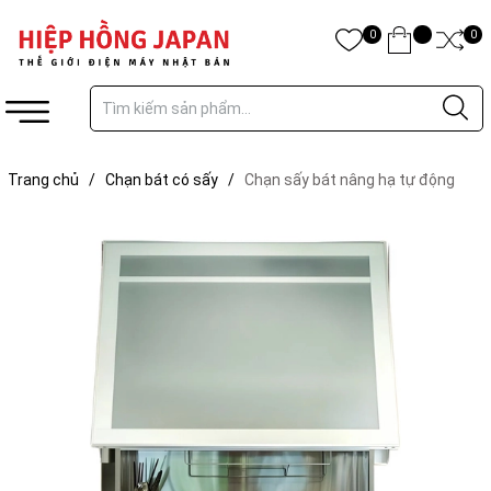
0
0
Trang chủ
/
Chạn bát có sấy
/
Chạn sấy bát nâng hạ tự động
Kanazawa KEL-E090D35