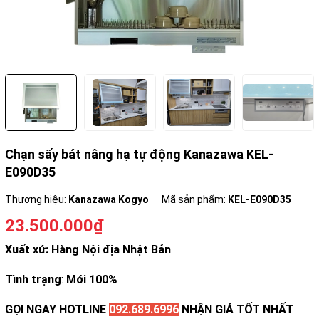
Chạn sấy bát nâng hạ tự động Kanazawa KEL-
E090D35
Thương hiệu:
Kanazawa Kogyo
Mã sản phẩm:
KEL-E090D35
23.500.000₫
Xuất xứ: Hàng Nội địa Nhật Bản
Tình trạng
:
Mới 100%
GỌI NGAY HOTLINE
092.689.6996
NHẬN GIÁ TỐT NHẤT