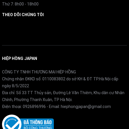
Thứ 7: 8h00 - 18h00
trong thời gian 20 phút.
THEO DÕI CHÚNG TÔI
4. Hệ thống nâng hạ bằng động cơ điện
Facebook
Với chỉ một nút bấm, hệ thống nâng hạ động cơ điện cho
phép điều chỉnh độ cao của tủ sấy dễ dàng và linh hoạt.
HIỆP HỒNG JAPAN
CÔNG TY TNHH THƯƠNG MẠI HIỆP HỒNG
Chứng nhận ĐKKD số: 0110083802 do sở KH & ĐT TP.Hà Nội cấp
ngày 8/5/2022
Địa chỉ: Số 33 TT Thủy sản, Đường Lê Văn Thiêm, Khu dân cư Nhân
Chính, Phường Thanh Xuân, TP Hà Nội.
Điện thoại:
0926896996
- Email:
hiephongjapan@gmail.com
5. Đèn LED chiếu sáng