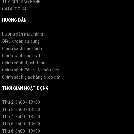
TRA CỨU BẢO HÀNH
CATALOG SALE
phút.
HƯỚNG DẪN
Hướng dẫn mua hàng
Điều khoản sử dụng
Chính sách bảo hành
Chính sách bảo mật
Chính sách thanh toán
Chính sách đổi trả & hoàn tiền
Chính sách giao hàng & lắp đặt
THỜI GIAN HOẠT ĐỘNG
3. Chức năng sưởi ấm
Thứ 2: 8h00 - 18h00
Thứ 3: 8h00 - 18h00
Tính năng sưởi ấm giúp các món ăn được bày biện trên
Thứ 4: 8h00 - 18h00
chén đĩa trở nên ấm áp và hoàn hảo, đồng thời ngăn
Thứ 5: 8h00 - 18h00
Thứ 6: 8h00 - 18h00
ngừa sự phát triển của vi khuẩn trên bề mặt chén đĩa,