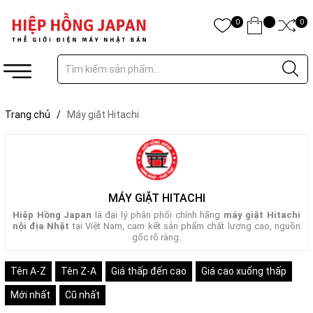
0
0
Trang chủ
/
Máy giặt Hitachi
MÁY GIẶT HITACHI
Hiệp Hồng Japan
là đại lý phân phối chính hãng
máy giặt Hitachi
nội địa Nhật
tại Việt Nam, cam kết sản phẩm chất lượng cao, nguồn
gốc rõ ràng.
Tên A-Z
Tên Z-A
Giá thấp đến cao
Giá cao xuống thấp
Mới nhất
Cũ nhất