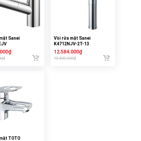
 mặt Sanei
Vòi rửa mặt Sanei
EJV
K4712NJV-2T-13
.000₫
12.584.000₫
00₫
13.500.000₫
 mặt TOTO