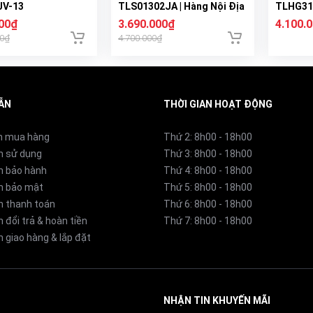
JV-13
TLS01302JA | Hàng Nội Địa
TLHG31D
Nhật
Nhật
000₫
3.690.000₫
4.100.
00₫
4.700.000₫
ẪN
THỜI GIAN HOẠT ĐỘNG
n mua hàng
Thứ 2: 8h00 - 18h00
n sử dụng
Thứ 3: 8h00 - 18h00
h bảo hành
Thứ 4: 8h00 - 18h00
h bảo mật
Thứ 5: 8h00 - 18h00
h thanh toán
Thứ 6: 8h00 - 18h00
 đổi trả & hoàn tiền
Thứ 7: 8h00 - 18h00
 giao hàng & lắp đặt
NHẬN TIN KHUYẾN MÃI