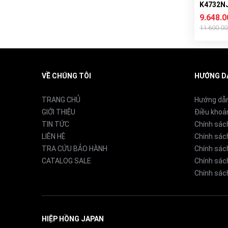
K4732N
9.648.
11.600.0
VỀ CHÚNG TÔI
HƯỚNG D
TRANG CHỦ
Hướng dẫ
GIỚI THIỆU
Điều khoả
TIN TỨC
Chính sác
LIÊN HỆ
Chính sác
TRA CỨU BẢO HÀNH
Chính sác
CATALOG SALE
Chính sách
Chính sách
HIỆP HỒNG JAPAN