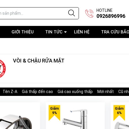
HOTLINE
0926896996
GIỚI THIỆU
TIN TỨC
LIÊN HỆ
TRA CỨU BẢ
VÒI & CHẬU RỬA MẶT
Tên Z-A
Giá thấp đến cao
Giá cao xuống thấp
Mới nhất
Cũ nh