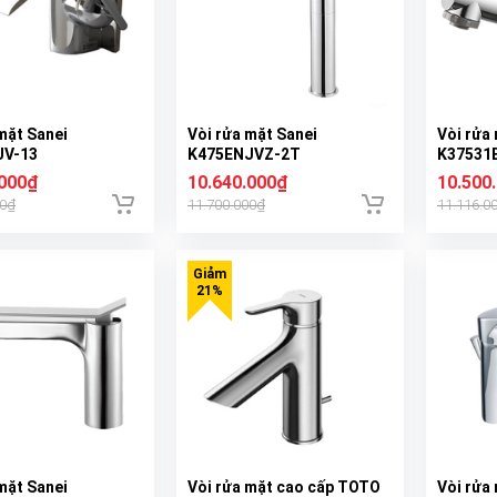
mặt Sanei
Vòi rửa mặt Sanei
Vòi rửa
JV-13
K475ENJVZ-2T
K37531
.000₫
10.640.000₫
10.500
00₫
11.700.000₫
11.116.0
mặt Sanei
Vòi rửa mặt cao cấp TOTO
Vòi rửa