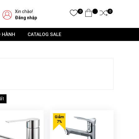
Xin chào!
0
0
Đăng nhập
O HÀNH
CATALOG SALE
ất