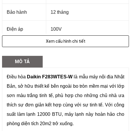
Bảo hành
12 tháng
Điện áp
100V
Xem cấu hình chi tiết
Công suất điện
12000BTU
MÔ TẢ
Diện tích sử
20m2 trở xuống
dụng
Điều hòa
Daikin F283WTES-W
là mẫu máy nội địa Nhật
Bản, sở hữu thiết kế bên ngoài bo tròn mềm mại với lớp
Màu sắc
Trắng pha lê
sơn màu trắng tinh tế, phù hợp cho những chủ nhà ưa
Công suất
thích sự đơn giản kết hợp cùng với sự tinh tế. Với công
Làm mát: 9,0 (0,6 đến 9,1) kW
suất làm lạnh 12000 BTU, máy lạnh này hoàn hảo cho
Sưởi ấm: 10,6 (0,5 đến 11,8) kW
phòng diện tích 20m2 trở xuống.