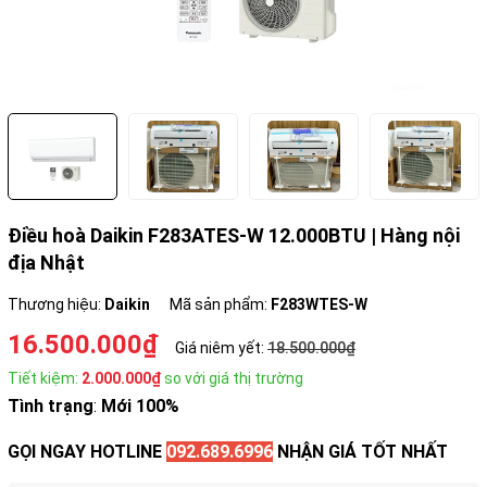
Điều hoà Daikin F283ATES-W 12.000BTU | Hàng nội
địa Nhật
Thương hiệu:
Daikin
Mã sản phẩm:
F283WTES-W
16.500.000₫
Giá niêm yết:
18.500.000₫
Tiết kiệm:
2.000.000₫
so với giá thị trường
Tình trạng
:
Mới 100%
GỌI NGAY HOTLINE
092.689.6996
NHẬN GIÁ TỐT NHẤT