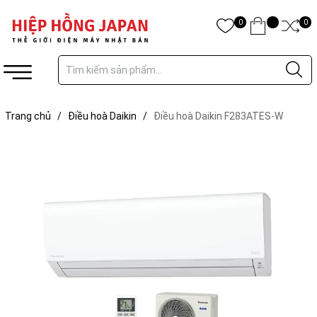
0
0
Trang chủ
/
Điều hoà Daikin
/
Điều hoà Daikin F283ATES-W
12.000BTU | Hàng nội địa Nhật