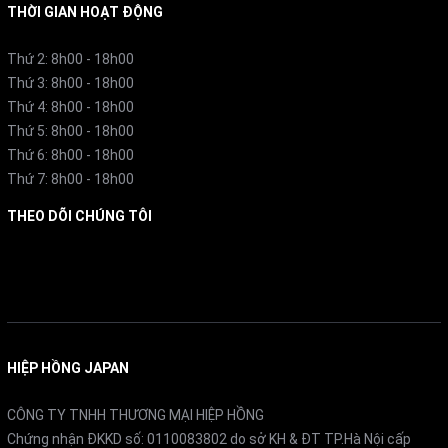
THỜI GIAN HOẠT ĐỘNG
Thứ 2: 8h00 - 18h00
Thứ 3: 8h00 - 18h00
Thứ 4: 8h00 - 18h00
Thứ 5: 8h00 - 18h00
Thứ 6: 8h00 - 18h00
Thứ 7: 8h00 - 18h00
3.2 Hệ thống lọc không khí và khử mùi
THEO DÕI CHÚNG TÔI
Thiết bị được trang bị công nghệ lọc không khí tiên tiến,
Facebook
có khả năng loại bỏ hiệu quả các tác nhân gây ô nhiễm,
khử mùi và diệt khuẩn, mang lại bầu không khí trong
lành và sạch sẽ cho người sử dụng.
HIỆP HỒNG JAPAN
3.3 Tối ưu hóa luồng không khí
CÔNG TY TNHH THƯƠNG MẠI HIỆP HỒNG
Chứng nhận ĐKKD số: 0110083802 do sở KH & ĐT TP.Hà Nội cấp