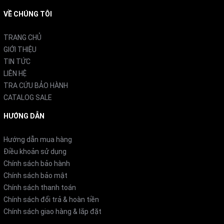
Dàn nóng: 28kg
VỀ CHÚNG TÔI
3. Công nghệ bảo vệ sức khỏe
TRANG CHỦ
3.1 Hệ thống cân bằng độ ẩm
GIỚI THIỆU
TIN TỨC
Đặc biệt với sản phẩm nội địa Nhật, công nghệ cân
LIÊN HỆ
bằng độ ẩm là một trong những ưu điểm nổi bật. Cơ chế
TRA CỨU BẢO HÀNH
CATALOG SALE
hoạt động dựa trên việc tạo ra các ion (OH-) kết hợp với
ion (H+) tạo thành phân tử nước (H₂O), giúp duy trì độ
HƯỚNG DẪN
ẩm không khí ở mức cân bằng lý tưởng. Điều này giúp
Hướng dẫn mua hàng
ngăn ngừa tình trạng mất nước trên da, đồng thời không
Điều khoản sử dụng
tạo môi trường ẩm ướt thuận lợi cho vi khuẩn và nấm
Chính sách bảo hành
Chính sách bảo mật
mốc phát triển.
Chính sách thanh toán
Chính sách đổi trả & hoàn tiền
Chính sách giao hàng & lắp đặt