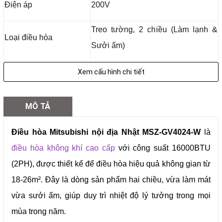
Điện áp
200V
Treo tường, 2 chiều (Làm lạnh &
Loại điều hòa
Sưởi ấm)
Công suất làm lạnh
4.0 kW (16.000 BTU)
Xem cấu hình chi tiết
Công suất sưởi ấm
5.0 kW
MÔ TẢ
Làm lạnh: 1660W
Công suất tiêu thụ điện
Điều hòa Mitsubishi nội địa Nhật MSZ-GV4024-W
là
Sưởi ấm: 1480W
điều hòa không khí cao cấp
với công suất 16000BTU
R32 – Thân thiện môi trường, làm
(2PH), được thiết kế để điều hòa hiệu quả không gian từ
Gas sử dụng
lạnh nhanh
18-26m². Đây là dòng sản phẩm hai chiều, vừa làm mát
vừa sưởi ấm, giúp duy trì nhiệt độ lý tưởng trong mọi
Diện tích làm lạnh phù
Dưới 28 m²
mùa trong năm.
hợp