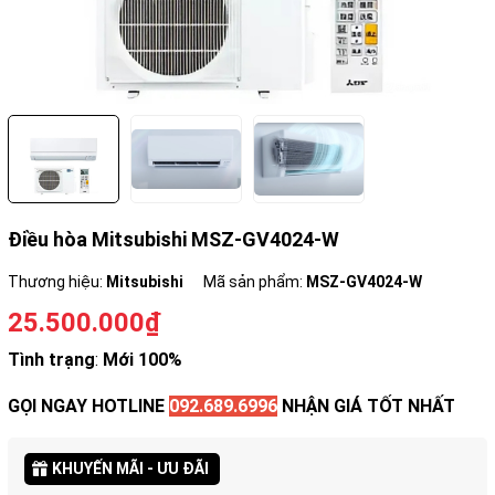
Điều hòa Mitsubishi MSZ-GV4024-W
Thương hiệu:
Mitsubishi
Mã sản phẩm:
MSZ-GV4024-W
25.500.000₫
Tình trạng
:
Mới 100%
GỌI NGAY HOTLINE
092.689.6996
NHẬN GIÁ TỐT NHẤT
KHUYẾN MÃI - ƯU ĐÃI