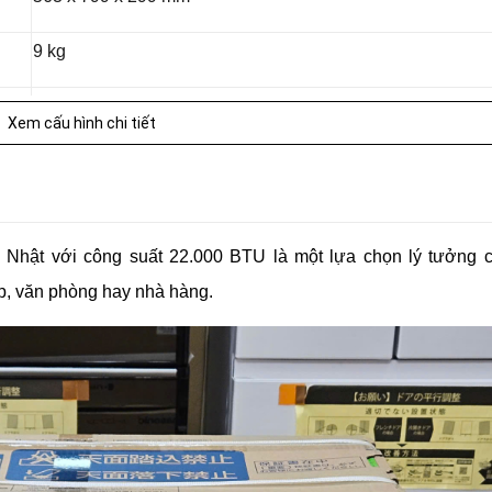
9 kg
37,5 kg
Xem cấu hình chi tiết
20 m
5,6 kW (dao động từ 0,7 đến 5,7 kW)
 Nhật với công suất 22.000 BTU là một lựa chọn lý tưởng 
25 – 39 m²
p, văn phòng hay nhà hàng.
2.280 W (dao động từ 160 đến 2.630 W)
65 dB
66 dB
6,7 kW (dao động từ 0,6 đến 9,4 kW)