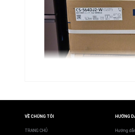
Diện tích sưởi ấm phù hợp
Điện năng tiêu thụ (sưởi ấm)
Độ ồn dàn lạnh (sưởi ấm)
Độ ồn dàn nóng (sưởi ấm)
VỀ CHÚNG TÔI
HƯỚNG D
TRANG CHỦ
Hướng dẫ