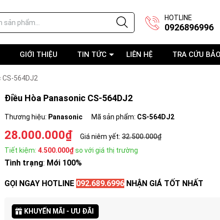
HOTLINE
0926896996
GIỚI THIỆU
TIN TỨC
LIÊN HỆ
TRA CỨU BẢ
c CS-564DJ2
Điều Hòa Panasonic CS-564DJ2
Thương hiệu:
Panasonic
Mã sản phẩm:
CS-564DJ2
28.000.000₫
Giá niêm yết:
32.500.000₫
Tiết kiệm:
4.500.000₫
so với giá thị trường
Tình trạng
:
Mới 100%
GỌI NGAY HOTLINE
092.689.6996
NHẬN GIÁ TỐT NHẤT
KHUYẾN MÃI - ƯU ĐÃI