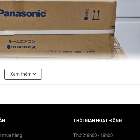
24 – 30 m²
2.030 W (dao động từ 150 đến 3.440 W)
67 dB
65 dB
Xem thêm
ẪN
THỜI GIAN HOẠT ĐỘNG
n mua hàng
Thứ 2: 8h00 - 18h00