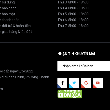
n sử dụng
Thứ 3: 8h00 - 18h00
h bảo hành
Thứ 4: 8h00 - 18h00
h bảo mật
Thứ 5: 8h00 - 18h00
h thanh toán
Thứ 6: 8h00 - 18h00
 đổi trả & hoàn tiền
Thứ 7: 8h00 - 18h00
 giao hàng & lắp đặt
NHẬN TIN KHUYẾN MÃI
564DJ2
ội cấp ngày 8/5/2022
ân cư Nhân Chính, Phường Thanh
n
om
trắng trang nhã, phù hợp với nhiều phong cách nội thất. Dàn l
ang trọng và tinh tế cho căn phòng.