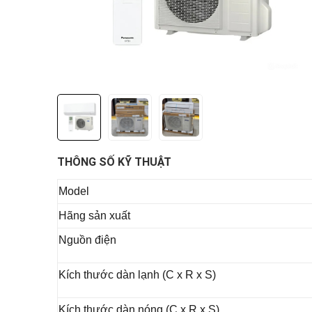
THÔNG SỐ KỸ THUẬT
Model
Hãng sản xuất
Nguồn điện
Kích thước dàn lạnh (C x R x S)
Kích thước dàn nóng (C x R x S)