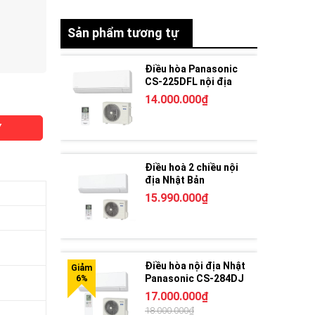
Sản phẩm tương tự
Điều hòa Panasonic
CS-225DFL nội địa
Nhật 2 chiều
14.000.000₫
Y
Điều hoà 2 chiều nội
địa Nhật Bản
Panasonic CS-285DFL
15.990.000₫
Điều hòa nội địa Nhật
Panasonic CS-284DJ
17.000.000₫
18.000.000₫