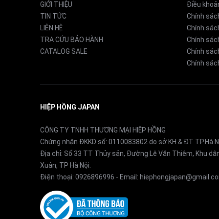
GIỚI THIỆU
Điều khoả
TIN TỨC
Chính sác
LIÊN HỆ
Chính sác
TRA CỨU BẢO HÀNH
Chính sác
CATALOG SALE
Chính sách
Chính sách
HIỆP HỒNG JAPAN
Ưu điểm nổi bật của điều hoà Panasonic CS-
CÔNG TY TNHH THƯƠNG MẠI HIỆP HỒNG
Chứng nhận ĐKKD số: 0110083802 do sở KH & ĐT TP.Hà N
Địa chỉ: Số 33 TT Thủy sản, Đường Lê Văn Thiêm, Khu d
1. Thiết kế hiện đại, phù hợp nhiều không gia
Xuân, TP Hà Nội.
Điện thoại:
0926896996
- Email:
hiephongjapan@gmail.c
CS-564DJ2 có kiểu dáng thanh lịch với tông màu 
gọn giúp tối ưu không gian lắp đặt, mang lại vẻ s