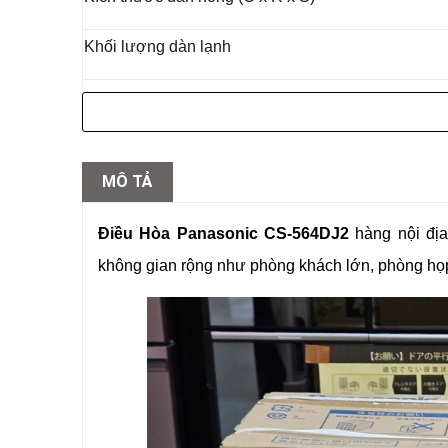
Khối lượng dàn lạnh
Khối lượng dàn nóng
Chiều dài ống gas tối đa
MÔ TẢ
Công suất làm mát
Điều Hòa Panasonic CS-564DJ2
hàng nội địa
Diện tích làm mát phù hợp
không gian rộng như phòng khách lớn, phòng họ
Điện năng tiêu thụ (làm mát)
Độ ồn dàn lạnh (làm mát)
Độ ồn dàn nóng (làm mát)
Công suất sưởi ấm