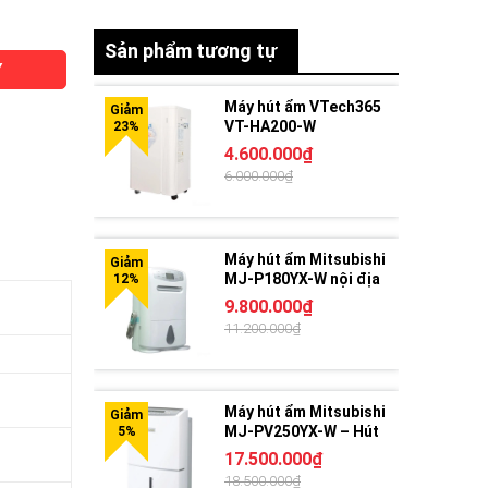
Sản phẩm tương tự
Y
Máy hút ẩm VTech365
VT-HA200-W
4.600.000₫
6.000.000₫
Máy hút ẩm Mitsubishi
MJ-P180YX-W nội địa
Nhật Bản – 18L/ngày,
9.800.000₫
vận hành bền bỉ
11.200.000₫
Máy hút ẩm Mitsubishi
MJ-PV250YX-W – Hút
ẩm mạnh 24.5L/ngày,
17.500.000₫
Inverter tiết kiệm điện
18.500.000₫