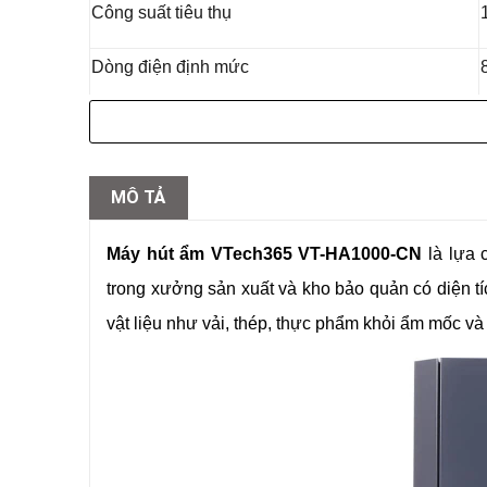
Công suất tiêu thụ
Dòng điện định mức
Chất làm lạnh
Phạm vi hoạt động
MÔ TẢ
Dung tích bình chứa
Máy hút ẩm VTech365 VT-HA1000-CN
là lựa 
Tiêu chuẩn bảo vệ
trong xưởng sản xuất và kho bảo quản có diện t
vật liệu như vải, thép, thực phẩm khỏi ẩm mốc và
Cấp độ chống giật
Môi trường làm việc
Kích thước sản phẩm