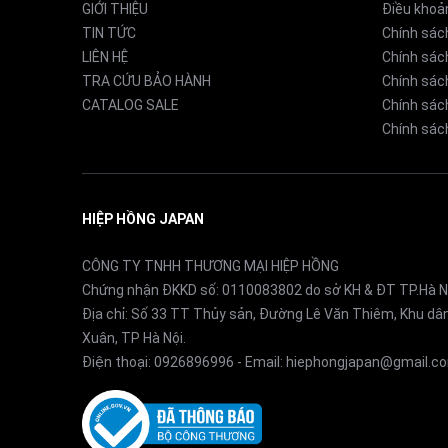
GIỚI THIỆU
Điều khoả
TIN TỨC
Chính sác
LIÊN HỆ
Chính sác
TRA CỨU BẢO HÀNH
Chính sác
CATALOG SALE
Chính sách
Chính sách
HIỆP HỒNG JAPAN
CÔNG TY TNHH THƯƠNG MẠI HIỆP HỒNG
Chứng nhận ĐKKD số: 0110083802 do sở KH & ĐT TP.Hà N
Địa chỉ: Số 33 TT Thủy sản, Đường Lê Văn Thiêm, Khu d
Xuân, TP Hà Nội.
Điện thoại:
0926896996
- Email:
hiephongjapan@gmail.c