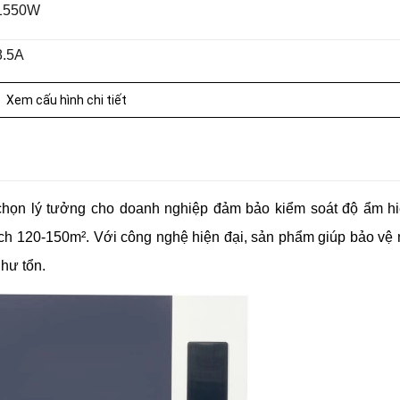
1550W
8.5A
R410A (730g)
Xem cấu hình chi tiết
<150m²
12L
chọn lý tưởng cho doanh nghiệp đảm bảo kiểm soát độ ẩm h
IP21
ích 120-150m². Với công nghệ hiện đại, sản phẩm giúp bảo vệ
 hư tổn.
Class I
5oC - 38oC / Độ ẩm: 10% - 90%
480 × 435 × 940mm