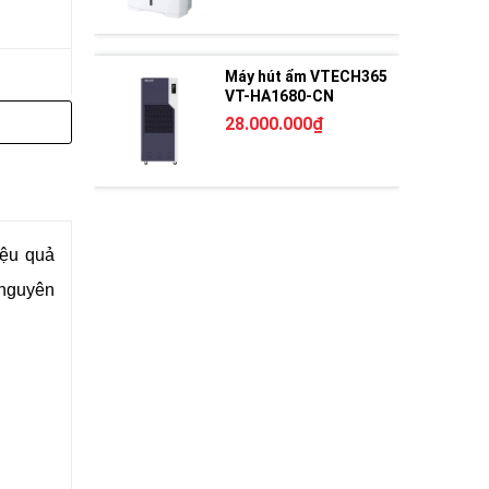
Máy hút ẩm VTECH365
VT-HA1680-CN
28.000.000₫
iệu quả
 nguyên