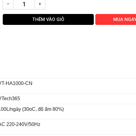
–
+
THÊM VÀO GIỎ
MUA NGA
VT-HA1000-CN
VTech365
100L/ngày (30oC, độ ẩm 80%)
AC 220-240V/50Hz