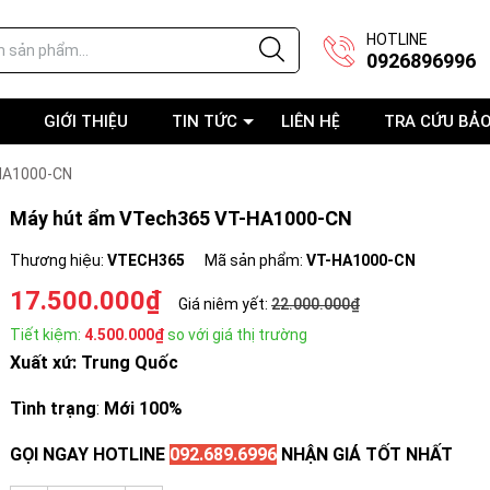
HOTLINE
0926896996
GIỚI THIỆU
TIN TỨC
LIÊN HỆ
TRA CỨU BẢ
HA1000-CN
Máy hút ẩm VTech365 VT-HA1000-CN
Thương hiệu:
VTECH365
Mã sản phẩm:
VT-HA1000-CN
17.500.000₫
Giá niêm yết:
22.000.000₫
Tiết kiệm:
4.500.000₫
so với giá thị trường
Xuất xứ: Trung Quốc
Tình trạng
:
Mới 100%
GỌI NGAY HOTLINE
092.689.6996
NHẬN GIÁ TỐT NHẤT