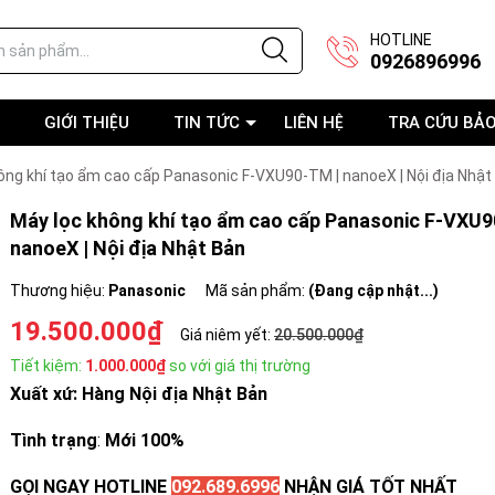
HOTLINE
0926896996
GIỚI THIỆU
TIN TỨC
LIÊN HỆ
TRA CỨU BẢ
ông khí tạo ẩm cao cấp Panasonic F-VXU90-TM | nanoeX | Nội địa Nhật
Máy lọc không khí tạo ẩm cao cấp Panasonic F-VXU9
nanoeX | Nội địa Nhật Bản
Thương hiệu:
Panasonic
Mã sản phẩm:
(Đang cập nhật...)
19.500.000₫
Giá niêm yết:
20.500.000₫
Tiết kiệm:
1.000.000₫
so với giá thị trường
Xuất xứ: Hàng Nội địa Nhật Bản
Tình trạng
:
Mới 100%
GỌI NGAY HOTLINE
092.689.6996
NHẬN GIÁ TỐT NHẤT