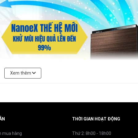
1,1㎥/phút
55dB
33dB
18dB
Xem thêm
88W
11W
ẪN
THỜI GIAN HOẠT ĐỘNG
5.5W
 sàn tới 30 cm. Đây là phòng cho em bé bò, thú cưng, hoặc 
n mua hàng
Thứ 2: 8h00 - 18h00