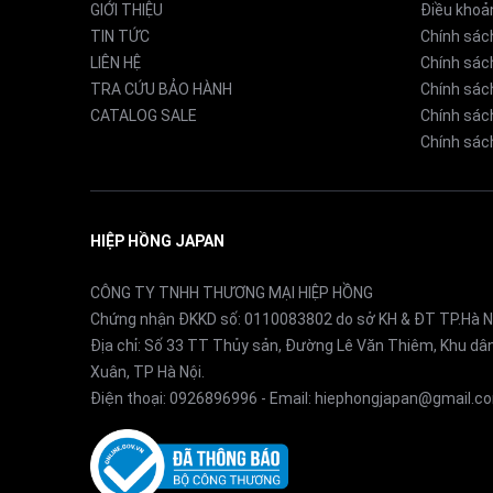
GIỚI THIỆU
Điều khoả
Bộ lọc khử mùi
sách trên nệm...
TIN TỨC
Chính sác
LIÊN HỆ
Chính sác
Tuổi thọ màng lọc
TRA CỨU BẢO HÀNH
Chính sác
CATALOG SALE
Chính sách
Chính sách
Diện tích tạo ẩm
Thời gian tạo ẩm diện tích 17m2
HIỆP HỒNG JAPAN
CÔNG TY TNHH THƯƠNG MẠI HIỆP HỒNG
Chứng nhận ĐKKD số: 0110083802 do sở KH & ĐT TP.Hà N
Địa chỉ: Số 33 TT Thủy sản, Đường Lê Văn Thiêm, Khu d
Xuân, TP Hà Nội.
Điện thoại:
0926896996
- Email:
hiephongjapan@gmail.c