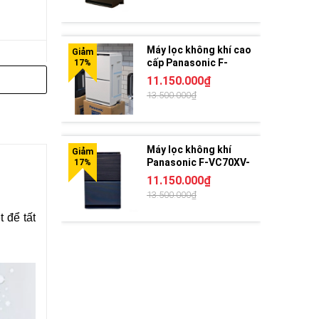
Máy lọc không khí cao
cấp Panasonic F-
VC70XV-W | Nội Địa
11.150.000₫
Nhật, bảo hành 24
13.500.000₫
tháng
Máy lọc không khí
Panasonic F-VC70XV-
TM | Hàng Nội địa
11.150.000₫
Nhật
13.500.000₫
t để tất