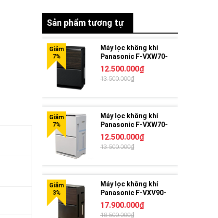
Sản phẩm tương tự
Máy lọc không khí
Panasonic F-VXW70-
TM
12.500.000₫
13.500.000₫
Máy lọc không khí
Panasonic F-VXW70-
W
12.500.000₫
13.500.000₫
Máy lọc không khí
Panasonic F-VXV90-
TM | Có bù ẩm
17.900.000₫
18.500.000₫