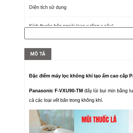
Diện tích sử dụng
Kích thước bên ngoài (cao x rộng x sâu)
Trọng lượng
MÔ TẢ
điện dự phòng
Đặc điểm máy lọc không khí tạo ẩm cao cấp
Thời gian làm sạch diện tích 17m2
Panasonic F-VXU90-TM
đẩy lùi bụi mịn bằng lu
cả các loại vết bẩn trong không khí.
Luồng không khí Turbo
Luồng không khí Tiêu chuẩn