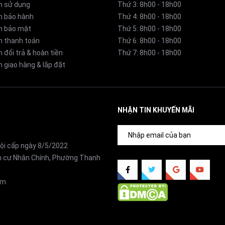
n sử dụng
Thứ 3: 8h00 - 18h00
Công nghệ siêu nano khử mùi
h bảo hành
Thứ 4: 8h00 - 18h00
h bảo mật
Thứ 5: 8h00 - 18h00
Khoảng 10 năm
h thanh toán
Thứ 6: 8h00 - 18h00
 đổi trả & hoàn tiền
Thứ 7: 8h00 - 18h00
 giao hàng & lắp đặt
40m2
Khoảng 8 phút
NHẬN TIN KHUYẾN MÃI
ội cấp ngày 8/5/2022
ân cư Nhân Chính, Phường Thanh
om