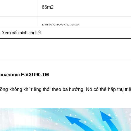
66m2
640X398X257mm
Xem cấu hình chi tiết
11,4kg
0,5W
 Panasonic F-VXU90-TM
khoảng 7 phút
ồng không khí riêng thổi theo ba hướng. Nó có thể hấp thụ triệ
8,7㎥/phút
3,1㎥/phút