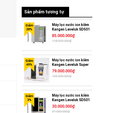
Sản phẩm tương tự
Máy lọc nước ion kiềm
Kangen Leveluk SD501
Platinum
85.000.000₫
118.000.000₫
Máy lọc nước ion kiềm
Kangen Leveluk Super
501
79.000.000₫
155.000.000₫
Máy lọc nước ion kiềm
Kangen Leveluk SD501
30.000.000₫
31.000.000₫