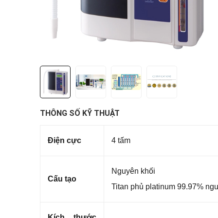
THÔNG SỐ KỸ THUẬT
Điện cực
4 tấm
Nguyên khối
Cấu tạo
Titan phủ platinum 99.97% ngu
Kích thước