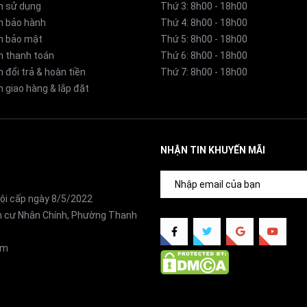
n sử dụng
Thứ 3: 8h00 - 18h00
h bảo hành
Thứ 4: 8h00 - 18h00
h bảo mật
Thứ 5: 8h00 - 18h00
ộ). Nếu nguồn nước máy cục bộ có vấn đề như clo dư, nhiễm
h thanh toán
Thứ 6: 8h00 - 18h00
i trang bị thiết bị tiền xử lý nước phù hợp. Trong trường h
 đổi trả & hoàn tiền
Thứ 7: 8h00 - 18h00
 tiền xử lý đặc biệt và hệ thống bơm phù hợp.
 giao hàng & lắp đặt
NHẬN TIN KHUYẾN MÃI
ội cấp ngày 8/5/2022
ân cư Nhân Chính, Phường Thanh
nfit loại bỏ Clo
 dòng sản phẩm cao cấp, được người tiêu dùng ưa chuộng như
om
binh” mới của gia đình Kangen cũng bắt đầu gia nhập thị trườ
ượng nước đầu vào). Máy sẽ tự động thông báo khi cần thay lõi l