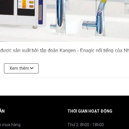
 để uống thuốc tây, pha sữa và nấu ăn cho em bé. Nước dùng 
óa chất, thuốc trừ sâu trên bề mặt rau, củ, quả
V
được sản xuất bởi tập đoàn Kangen - Enagic nổi tiếng của N
ng nhận uy tín do
Hiệp hội Chất lượng Nước Quốc Tế (WQ
trùng, dùng vệ sinh tay trước khi ăn, vệ sinh chén, bát, dao th
Xem thêm
ứng chỉ quốc tế danh giá khác như:
úc lợi – Chính phủ Nhật Bản
Công nhận ENAGIC là Nhà sả
 chăm sóc da và tóc
 hệ thống quản lý chất lượng thiết bị y tế.
ản lý Chất lượng.
ẪN
THỜI GIAN HOẠT ĐỘNG
uản lý môi trường.
n mua hàng
Thứ 2: 8h00 - 18h00