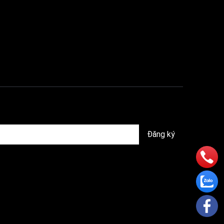
 khuẩn,
ợp nước
Đăng ký
 Kangen
ng.
ọc.