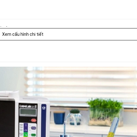
hế độ Deep Cleaning)
Xem cấu hình chi tiết
 chất lượng nước đầu vào và tốc độ dòng chảy)
9.5. Đây là nước uống tốt cho sức khỏe, nên uống đều đặn hàn
t thơm ngon.