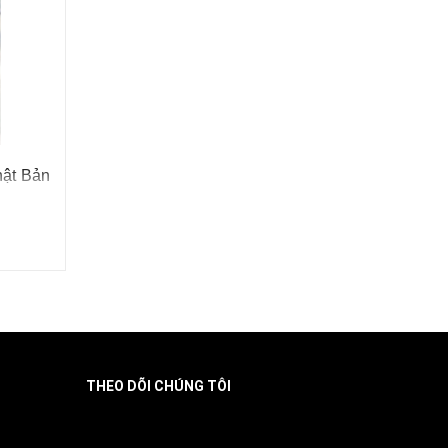
để uống
hật Bản
A) cấp
.
ớt, súc
n xuất
THEO DÕI CHÚNG TÔI
Facebook