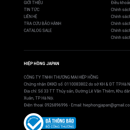
nước
GIỚI THIỆU
Điều khoả
TIN TỨC
Chính sác
LIÊN HỆ
Chính sác
Nguồn nước chính (nước cục b
TRA CỨU BẢO HÀNH
Tiêu chuẩn
Chính sác
nhiễm độc, nước cứng… thì phả
CATALOG SALE
Chính sách
chung
giếng, cũng cần có các thiết bị
Chính sách
Nhiệt độ phù
o
o
khoảng 5 – 30
C (41 – 56
F)
HIỆP HỒNG JAPAN
hợp
CÔNG TY TNHH THƯƠNG MẠI HIỆP HỒNG
Số lõi
1
Chứng nhận ĐKKD số: 0110083802 do sở KH & ĐT TP.Hà N
Địa chỉ: Số 33 TT Thủy sản, Đường Lê Văn Thiêm, Khu d
Xuân, TP Hà Nội.
Số tầng lọc
Gồm than hoạt tính và Canxi Su
Ngoài ra, Kangen Enagic vốn nổi tiếng với các
Điện thoại:
0926896996
- Email:
hiephongjapan@gmail.c
K8, Kangen SD501, Super 501… thì nay, một “tân 
Tuổi thọ lõi
6,000 lít nước (tùy vào chất l
lọc