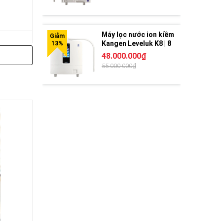
Máy lọc nước ion kiềm
Kangen Leveluk K8 | 8
tấm điện cực
48.000.000₫
55.000.000₫
g ngày.