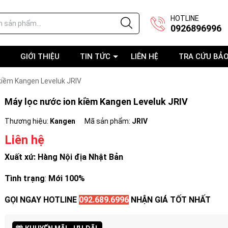
HOTLINE
0926896996
GIỚI THIỆU
TIN TỨC
LIÊN HỆ
TRA CỨU BẢ
kiềm Kangen Leveluk JRIV
Máy lọc nước ion kiềm Kangen Leveluk JRIV
Thương hiệu:
Kangen
Mã sản phẩm:
JRIV
Liên hệ
Xuất xứ: Hàng Nội địa Nhật Bản
Tình trạng
:
Mới 100%
GỌI NGAY HOTLINE
092.689.6996
NHẬN GIÁ TỐT NHẤT