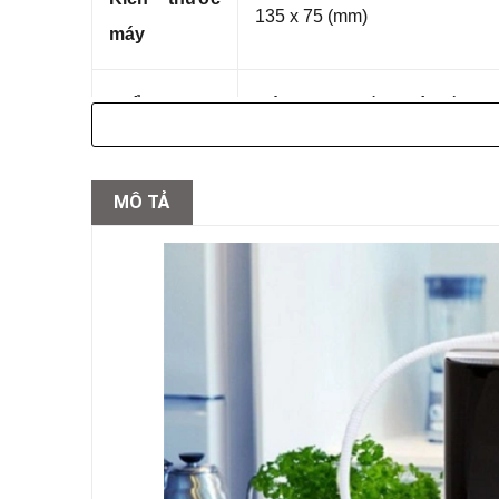
135 x 75 (mm)
máy
Tuổi thọ
Trên 25 năm
(tùy thuộc vào c
Độ chống
(-ORP) khoảng -450 mV (Tùy
MÔ TẢ
oxi hóa
Độ pH
~ 2.5 – 11.5
Số loại nước
7
Nước
Có 3 cấp độ pH ~ 8.5 – 9.0 – 
Kangen
Dùng để nấu ăn và pha chế rấ