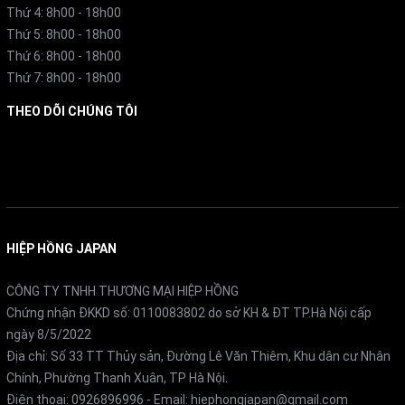
Màng sợi rỗng: lọc sạch vi khuẩn, vi sinh vật kích
Thứ 4: 8h00 - 18h00
Thứ 5: 8h00 - 18h00
thước đến 0,1 µm.
Thứ 6: 8h00 - 18h00
Thứ 7: 8h00 - 18h00
Không dùng điện, không nước thải
, thân thiện môi
THEO DÕI CHÚNG TÔI
trường.
Facebook
HIỆP HỒNG JAPAN
CÔNG TY TNHH THƯƠNG MẠI HIỆP HỒNG
Chứng nhận ĐKKD số: 0110083802 do sở KH & ĐT TP.Hà Nội cấp
ngày 8/5/2022
Địa chỉ: Số 33 TT Thủy sản, Đường Lê Văn Thiêm, Khu dân cư Nhân
Bộ phụ kiện kết nối tiêu chuẩn Nhật Bản
Chính, Phường Thanh Xuân, TP Hà Nội.
Điện thoại:
0926896996
- Email:
hiephongjapan@gmail.com