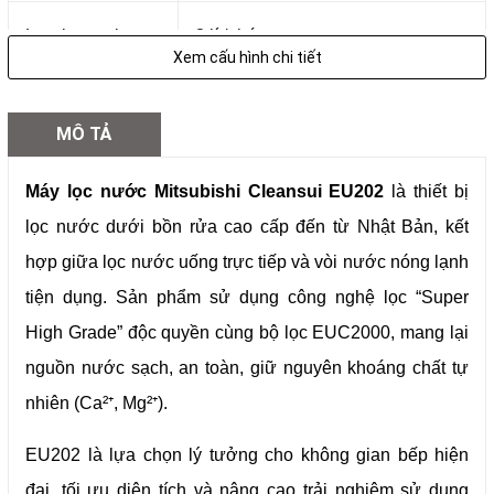
Lưu lượng lọc
3 lít/phút
Xem cấu hình chi tiết
Áp suất làm việc
0,07–0,35 MPa
MÔ TẢ
Kích thước máy
280 × 280 mm
Máy lọc nước Mitsubishi Cleansui EU202
là thiết bị
lọc nước dưới bồn rửa cao cấp đến từ Nhật Bản, kết
Đường kính lỗ
hợp giữa lọc nước uống trực tiếp và vòi nước nóng lạnh
36–39 mm
khoan vòi
tiện dụng. Sản phẩm sử dụng công nghệ lọc “Super
High Grade” độc quyền cùng bộ lọc EUC2000, mang lại
Độ dày mặt bàn
3–30 mm
nguồn nước sạch, an toàn, giữ nguyên khoáng chất tự
nhiên (Ca²⁺, Mg²⁺).
Chất liệu
ABS, đồng thau, polyethylene
EU202 là lựa chọn lý tưởng cho không gian bếp hiện
Xuất xứ
Nhật Bản
đại, tối ưu diện tích và nâng cao trải nghiệm sử dụng