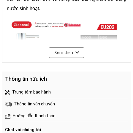
nước sinh hoạt.
Bảo hành
5 năm
Tuổi thọ lõi lọc
12 tháng (20L/ngày)
Xem thêm
Tiêu chuẩn chất
QCVN01:2009/BYT, JIS S 3201,
lượng nước
JWPAS B.100
Thông tin hữu ích
Trung tâm bảo hành
I. Cấu tạo và nguyên lý hoạt động của máy lọc nước
Thông tin vận chuyển
Hướng dẫn thanh toán
Mitsubishi Cleansui EU202
Chat với chúng tôi