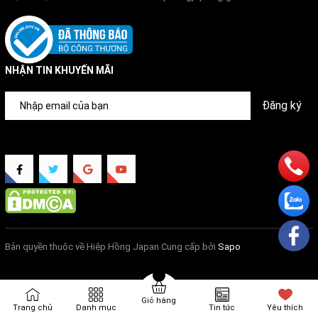
Làm từ nhựa ABS, đồng thau, polyethylene, chống ăn
mòn, dễ vệ sinh.
Bình lọc nhỏ gọn
NHẬN TIN KHUYẾN MÃI
Kích thước chỉ 280 × 280 mm, lắp đặt linh hoạt dưới
Đăng ký
chậu rửa.
>> Tham khảo
cách sử dụng Máy lọc nước Mitsubishi
Cleansui
II. Tính năng nổi bật của máy lọc nước Mitsubishi
Bản quyền thuộc về Hiệp Hồng Japan
Cung cấp bởi
Sapo
Cleansui EU202
Giỏ hàng
Công suất lọc 8.000 lít, lưu lượng 3 lít/phút, phù hợp
Trang chủ
Danh mục
Tin tức
Yêu thích