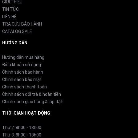
GIỚI THIỆU
TIN TỨC
LIÊN HỆ
TRA CỨU BẢO HÀNH
CATALOG SALE
HƯỚNG DẪN
Hướng dẫn mua hàng
Điều khoản sử dụng
Chính sách bảo hành
Bộ lọc công nghệ cao EUC2000
Chính sách bảo mật
Chính sách thanh toán
Gồm
4 tầng lọc tiên tiến:
Chính sách đổi trả & hoàn tiền
Chính sách giao hàng & lắp đặt
Lớp vải không dệt: loại bỏ cặn bẩn, tạp chất.
Sợi trao đổi ion: khử chì hòa tan.
THỜI GIAN HOẠT ĐỘNG
Than hoạt tính: khử mùi, loại bỏ clo, thuốc trừ sâu,
Thứ 2: 8h00 - 18h00
hóa chất.
Thứ 3: 8h00 - 18h00