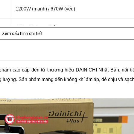
1200W (mạnh) / 670W (yếu)
480 mL/h (cao nhất)
Xem cấu hình chi tiết
4.0L
23–30 dB
phẩm cao cấp đến từ thương hiệu DAINICHI Nhật Bản, nổi ti
 năng lượng. Sản phẩm mang đến không khí ấm áp, dễ chịu và sạc
410 × 375 × 175 mm
4.7 kg
1.8 m