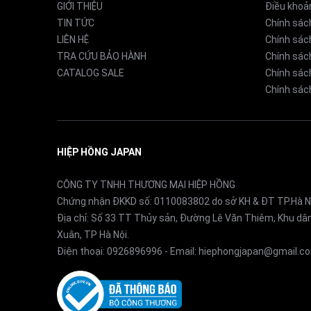
GIỚI THIỆU
Điều khoả
TIN TỨC
Chính sác
I. Tính năng nổi bật của Máy sưởi gốm và tạ
LIÊN HỆ
Chính sác
TRA CỨU BẢO HÀNH
Chính sác
CATALOG SALE
Chính sách
1. Công suất mạnh mẽ – Sưởi ấm nhanh, lan t
Chính sách
Với công suất sưởi ấm 1200W, Dainichi EF-H1
12,9m²) tùy theo chất liệu và khả năng cách nhiệ
HIỆP HỒNG JAPAN
Luồng khí ấm được thiết kế thổi dọc sàn giúp gi
CÔNG TY TNHH THƯƠNG MẠI HIỆP HỒNG
sưởi thông thường.
Chứng nhận ĐKKD số: 0110083802 do sở KH & ĐT TP.Hà N
Địa chỉ: Số 33 TT Thủy sản, Đường Lê Văn Thiêm, Khu d
Xuân, TP Hà Nội.
Điện thoại:
0926896996
- Email:
hiephongjapan@gmail.c