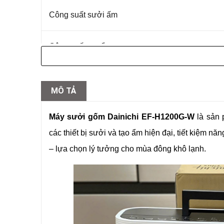
Công suất sưởi ấm
Công suất tạo ẩm
Dung tích bình nước
MÔ TẢ
Độ ồn
Máy sưởi gốm Dainichi EF-H1200G-W
là sản 
các thiết bị sưởi và tạo ẩm hiện đại, tiết kiệm
Kích thước (C x R x S)
– lựa chọn lý tưởng cho mùa đông khô lạnh.
Trọng lượng
Chiều dài dây nguồn