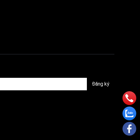
i (4,9–
với máy
Đăng ký