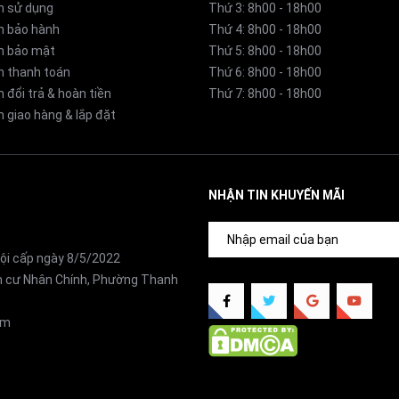
n sử dụng
Thứ 3: 8h00 - 18h00
h bảo hành
Thứ 4: 8h00 - 18h00
o ẩm Dainichi EF-H1200G-W
h bảo mật
Thứ 5: 8h00 - 18h00
h thanh toán
Thứ 6: 8h00 - 18h00
 đổi trả & hoàn tiền
Thứ 7: 8h00 - 18h00
ỏa đều
 giao hàng & lắp đặt
200G-W dễ dàng làm ấm không gian từ 3–8 tấm chiếu tatam
t của căn phòng.
NHẬN TIN KHUYẾN MÃI
ữ ấm từ chân trở lên, tạo cảm giác dễ chịu và tự nhiên hơn so 
ội cấp ngày 8/5/2022
ân cư Nhân Chính, Phường Thanh
om