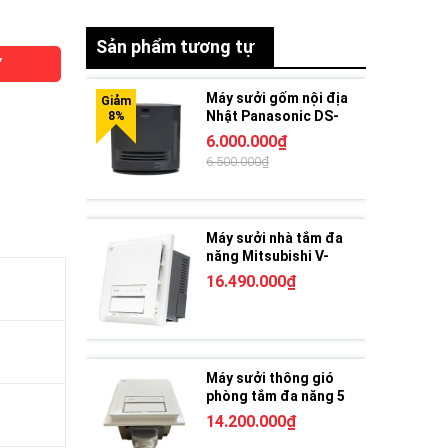
Sản phẩm tương tự
Y
Máy sưởi gốm nội địa
Nhật Panasonic DS-
FKX1206
6.000.000₫
6.500.000₫
Máy sưởi nhà tắm đa
năng Mitsubishi V-
251BZ5 | Nhập khẩu
16.490.000₫
Nhật Bản
Máy sưởi thông gió
phòng tắm đa năng 5
trong 1 V-241BZ
14.200.000₫