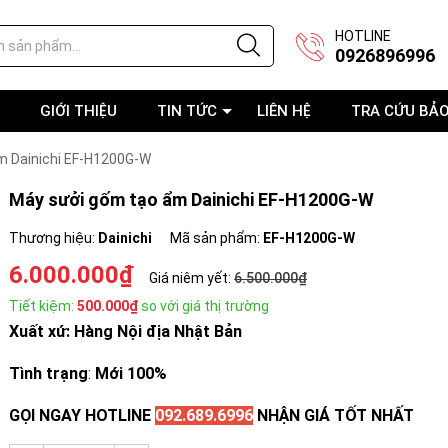
HOTLINE
0926896996
GIỚI THIỆU
TIN TỨC
LIÊN HỆ
TRA CỨU BẢ
m Dainichi EF-H1200G-W
Máy sưởi gốm tạo ẩm Dainichi EF-H1200G-W
Thương hiệu:
Dainichi
Mã sản phẩm:
EF-H1200G-W
6.000.000₫
Giá niêm yết:
6.500.000₫
Tiết kiệm:
500.000₫
so với giá thị trường
Xuất xứ: Hàng Nội địa Nhật Bản
Tình trạng
:
Mới 100%
GỌI NGAY HOTLINE
092.689.6996
NHẬN GIÁ TỐT NHẤT