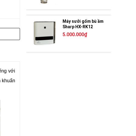
Máy sưởi gốm bù ầm
Sharp HX-RK12
5.000.000₫
ếng với
h khuẩn