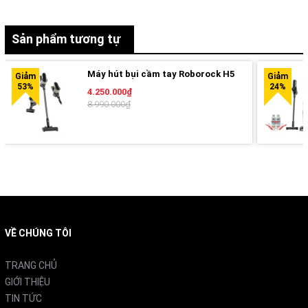
hiển thị tình trạng pin, chế độ hút và thông báo bảo trì dễ
hiểu.
Sản phẩm tương tự
Máy hút bụi cầm tay Roborock H5
4.250.000₫
8.990.000₫
VỀ CHÚNG TÔI
TRANG CHỦ
GIỚI THIỆU
TIN TỨC