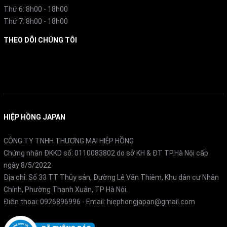
Thứ 6: 8h00 - 18h00
Thứ 7: 8h00 - 18h00
THEO DÕI CHÚNG TÔI
Facebook
Ưu điểm nổi bật của máy hút bụi cầm tay Roborock
HIỆP HỒNG JAPAN
CÔNG TY TNHH THƯƠNG MẠI HIỆP HỒNG
H60 Ultra
Chứng nhận ĐKKD số: 0110083802 do sở KH & ĐT TP.Hà Nội cấp
ngày 8/5/2022
Lực hút siêu mạnh 210AW: Làm sạch sâu cả bụi mịn,
Địa chỉ: Số 33 TT Thủy sản, Đường Lê Văn Thiêm, Khu dân cư Nhân
lông thú và mảnh vụn lớn.
Chính, Phường Thanh Xuân, TP Hà Nội.
Điện thoại:
0926896996
- Email:
hiephongjapan@gmail.com
Đầu hút gập 90°: Dễ dàng vệ sinh các khu vực thấp,