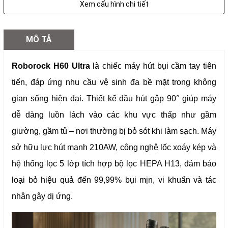
Xem cấu hình chi tiết
Chổi chống rối tóc
Có
MÔ TẢ
Hệ thống lọc
5 lớp (HEPA H13)
Roborock H60 Ultra
là chiếc máy hút bụi cầm tay tiên
tiến, đáp ứng nhu cầu vệ sinh đa bề mặt trong không
Màn hình LED
Có
gian sống hiện đại. Thiết kế đầu hút gập 90° giúp máy
dễ dàng luồn lách vào các khu vực thấp như gầm
Phụ kiện
Đầu hút đệm, đầu hút 2 trong 1
giường, gầm tủ – nơi thường bị bỏ sót khi làm sạch. Máy
sở hữu lực hút mạnh 210AW, công nghệ lốc xoáy kép và
Kích thước
293 x 250 x 1162mm
hệ thống lọc 5 lớp tích hợp bộ lọc HEPA H13, đảm bảo
loại bỏ hiệu quả đến 99,99% bụi mịn, vi khuẩn và tác
nhân gây dị ứng.