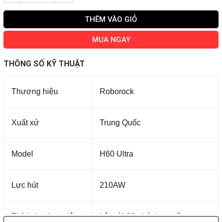
THÊM VÀO GIỎ
MUA NGAY
THÔNG SỐ KỸ THUẬT
Thương hiệu
Roborock
Xuất xứ
Trung Quốc
Model
H60 Ultra
Lực hút
210AW
Thời gian hoạt động
Lên tới 90 phút / sạc đầy