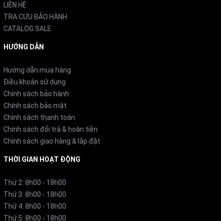
LIÊN HỆ
TRA CỨU BẢO HÀNH
CATALOG SALE
Hộp bụi, bộ lọc và chổi hút chống rối tóc đều có thể tháo
rời và vệ sinh bằng nước, nâng cao độ bền và trải
HƯỚNG DẪN
nghiệm sử dụng. Với các phụ kiện đi kèm như đầu hút
Hướng dẫn mua hàng
đệm và đầu hút 2 trong 1, máy phù hợp để làm sạch từ
Điều khoản sử dụng
sàn cứng, thảm, ghế sofa, đến rèm cửa và xe hơi.
Chính sách bảo hành
Chính sách bảo mật
Chính sách thanh toán
Chính sách đổi trả & hoàn tiền
Chính sách giao hàng & lắp đặt
THỜI GIAN HOẠT ĐỘNG
Thứ 2: 8h00 - 18h00
Thứ 3: 8h00 - 18h00
Thứ 4: 8h00 - 18h00
Thứ 5: 8h00 - 18h00