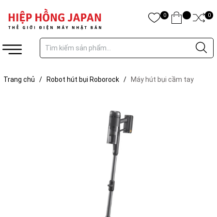
0
0
Trang chủ
/
Robot hút bụi Roborock
/
Máy hút bụi cầm tay
Roborock H60 Ultra