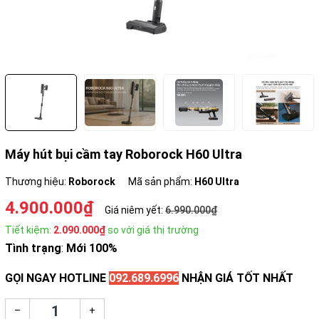
Máy hút bụi cầm tay Roborock H60 Ultra
Thương hiệu:
Roborock
Mã sản phẩm:
H60 Ultra
4.900.000₫
Giá niêm yết:
6.990.000₫
Tiết kiệm:
2.090.000₫
so với giá thị trường
Tình trạng
:
Mới 100%
GỌI NGAY HOTLINE
092.689.6996
NHẬN GIÁ TỐT NHẤT
–
+