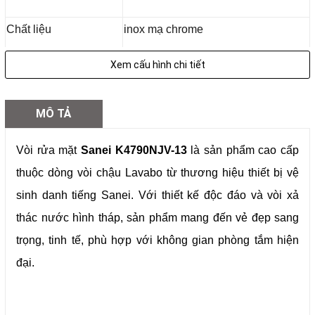
Chất liệu
inox mạ chrome
Chiều cao thân vòi
121mm
Xem cấu hình chi tiết
Chiều dài vòi xả
117mm
MÔ TẢ
Đường kính lỗ
Φ36~40
Vòi rửa mặt
Sanei K4790NJV-13
là sản phẩm cao cấp
Bảo hành
24 tháng
thuộc dòng vòi chậu Lavabo từ thương hiệu thiết bị vệ
sinh danh tiếng Sanei. Với thiết kế độc đáo và vòi xả
thác nước hình tháp, sản phẩm mang đến vẻ đẹp sang
trọng, tinh tế, phù hợp với không gian phòng tắm hiện
đại.