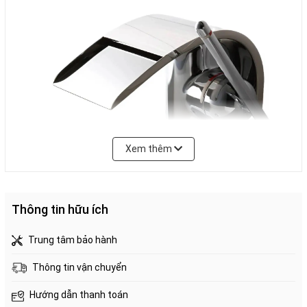
Xem thêm
Thông tin hữu ích
Trung tâm bảo hành
Thông tin vận chuyển
Đặc điểm nổi bật của vòi rửa mặt Sanei K4790NJV-13
Hướng dẫn thanh toán
Chất liệu cao cấp: Inox mạ chrome, bền bỉ và chống