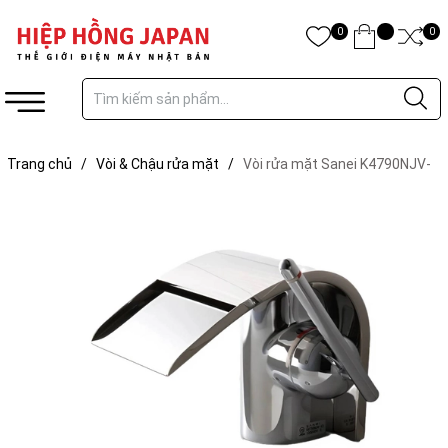
0
0
Trang chủ
/
Vòi & Chậu rửa mặt
/
Vòi rửa mặt Sanei K4790NJV-
13