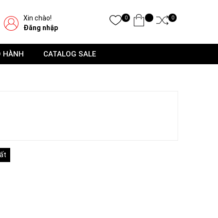
Xin chào!
0
0
Đăng nhập
O HÀNH
CATALOG SALE
ất