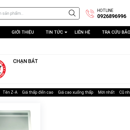
HOTLINE
0926896996
GIỚI THIỆU
TIN TỨC
LIÊN HỆ
TRA CỨU BẢ
CHẠN BÁT
Tên Z-A
Giá thấp đến cao
Giá cao xuống thấp
Mới nhất
Cũ nh