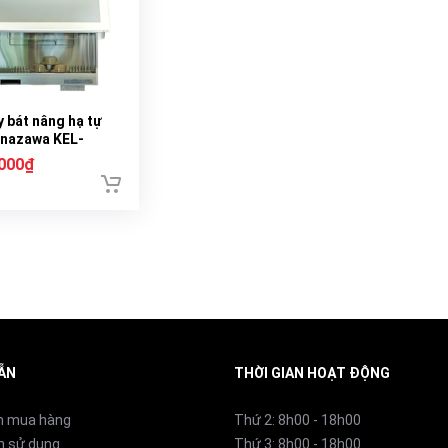
 bát nâng hạ tự
nazawa KEL-
5
.000₫
ẪN
THỜI GIAN HOẠT ĐỘNG
n mua hàng
Thứ 2: 8h00 - 18h00
n sử dụng
Thứ 3: 8h00 - 18h00