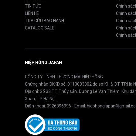
TIN TỨC
Chính sác
LIÊN HỆ
Chính sác
TRA CỨU BẢO HÀNH
Chính sác
CATALOG SALE
Chính sách
Chính sách
HIỆP HỒNG JAPAN
CÔNG TY TNHH THƯƠNG MẠI HIỆP HỒNG
Chứng nhận ĐKKD số: 0110083802 do sở KH & ĐT TP.Hà N
Địa chỉ: Số 33 TT Thủy sản, Đường Lê Văn Thiêm, Khu d
Xuân, TP Hà Nội.
Điện thoại:
0926896996
- Email:
hiephongjapan@gmail.c