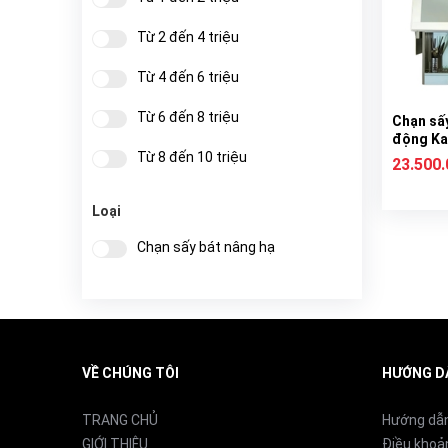
Từ 2 đến 4 triệu
Từ 4 đến 6 triệu
Từ 6 đến 8 triệu
Chạn sấy
động Ka
Từ 8 đến 10 triệu
E090D3
23.500
Từ 10 đến 20 triệu
Loại
Từ 20 đến 40 triệu
Chạn sấy bát nâng hạ
Từ 40 đến 50 triệu
Trên 50 triệu
VỀ CHÚNG TÔI
HƯỚNG D
TRANG CHỦ
Hướng dẫ
GIỚI THIỆU
Điều khoả