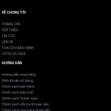
VỀ CHÚNG TÔI
TRANG CHỦ
GIỚI THIỆU
TIN TỨC
LIÊN HỆ
TRA CỨU BẢO HÀNH
2. Điều hòa 2 chiều
CATALOG SALE
HƯỚNG DẪN
Mitsubishi MSZ-GV5622S-W là điều hoà 2 chiều vừa
sưởi ấm về mùa đông lại làm mát lạnh vào mùa hè rất
Hướng dẫn mua hàng
phù hợp với những nơi có 2 mùa đông – mùa hè rõ rệt
Điều khoản sử dụng
Chính sách bảo hành
như miền bắc.
Chính sách bảo mật
Chính sách thanh toán
3. Ngăn ngừa khô da, khô mũi và giữ ẩm cho căn
Chính sách đổi trả & hoàn tiền
Chính sách giao hàng & lắp đặt