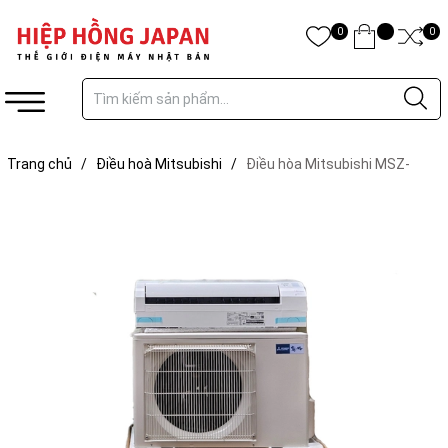
0
0
Trang chủ
/
Điều hoà Mitsubishi
/
Điều hòa Mitsubishi MSZ-
GV5622S-W | Hàng Nội Địa Nhật 22000btu