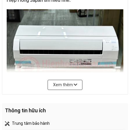
Hiệp Hồng Japan tìm hiểu nhé.
đường ống (
15m
tối đa)
Quy cách ống
φ6 – φ10
đồng
Điều hòa 2 chiều làm mát và
sưởi ấm
Thích hợp cho phòng có diện
tích 25-38m2
Xem thêm
Chức năng hút ẩm 3 chế độ
từ yếu - trung bình - mạnh
Ngăn ngừa khô da, khô mũi
và giữ ẩm cho căn phòng
Thông tin hữu ích
Tính năng
Mắt cảm biến người để đưa
Trung tâm bảo hành
ra nhiệt độ tương ứng