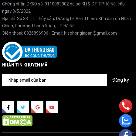
Chứng nhận ĐKKD số: 0110083802 do sở KH & ĐT TP.Hà Nội cấp
Mitsubishi đã phân tích sự phân bổ luồng không khí và
ngày 8/5/2022
nhiệt độ, đồng thời tiến hành các thử nghiệm để tái tạo
Địa chỉ: Số 33 TT Thủy sản, Đường Lê Văn Thiêm, Khu dân cư Nhân
môi trường cực kỳ nóng. Nhờ đó, nó có thể hoạt động
Chính, Phường Thanh Xuân, TP Hà Nội.
Điện thoại:
0926896996
- Email:
hiephongjapan@gmail.com
liên tục ngay cả khi nhiệt độ bên ngoài lên tới 46°C.
Giúp mang đến luồng gió mát liên tục và ổn định cho
người sử dụng.
NHẬN TIN KHUYẾN MÃI
5. Luồng không khí trải dài
Đăng ký
Với khả năng giúp luồng gió lưu thông mở rộng lên đến
10m, MSZ GV5622S-W sẽ giúp mang đến luồng gió
mạnh mẽ, dễ chịu cho người dùng khắp căn phòng.