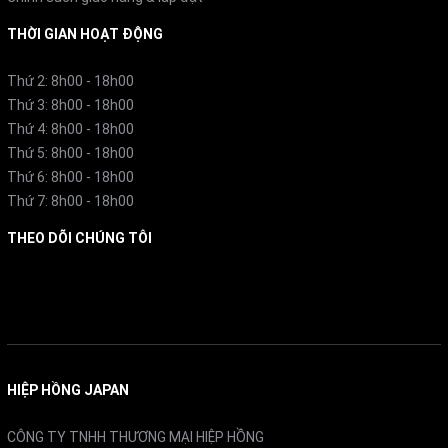
phòng
THỜI GIAN HOẠT ĐỘNG
Thông thường, điều hòa làm mát cơ thể bạn thông qua
Thứ 2: 8h00 - 18h00
Thứ 3: 8h00 - 18h00
cơ chế hút ẩm, điều này có thể dẫn đến khô da, khô mũi
Thứ 4: 8h00 - 18h00
ảnh hưởng đến đường hô hấp. Tuy nhiên, điều hoà
Thứ 5: 8h00 - 18h00
Mitsubishi MSZ-GV5622S-W với Công nghệ cân bằng
Thứ 6: 8h00 - 18h00
Thứ 7: 8h00 - 18h00
độ ẩm trong phòng nên có thể giúp bạn hạn chế tình
trạng bị khô da, khô mũi.
THEO DÕI CHÚNG TÔI
Facebook
4. Hoạt động không bị gián đoạn khi nhiệt độ vượt
quá 46°C
HIỆP HỒNG JAPAN
Ở các dòng máy truyền thống, khi nhiệt độ dàn nóng
tăng cao, máy lạnh sẽ tự ngắt để bảo vệ thiết bị. Do đó,
CÔNG TY TNHH THƯƠNG MẠI HIỆP HỒNG