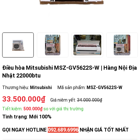
Điều hòa Mitsubishi MSZ-GV5622S-W | Hàng Nội Địa
Nhật 22000btu
Thương hiệu:
Mitsubishi
Mã sản phẩm:
MSZ-GV5622S-W
33.500.000₫
Giá niêm yết:
34.000.000₫
Tiết kiệm:
500.000₫
so với giá thị trường
Tình trạng
:
Mới 100%
GỌI NGAY HOTLINE
092.689.6996
NHẬN GIÁ TỐT NHẤT