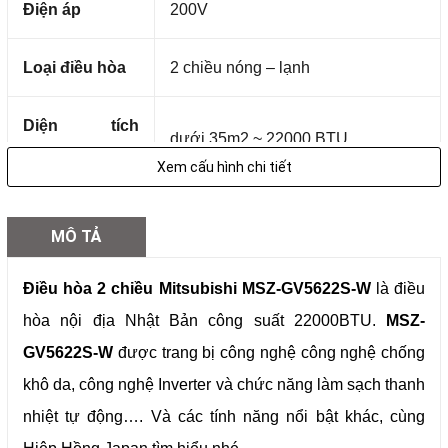
Điện áp
200V
Loại điều hòa
2 chiều nóng – lạnh
Diện tích
dưới 35m2 ~ 22000 BTU
phòng
Xem cấu hình chi tiết
Gas
R32
MÔ TẢ
Kích thước
800 x 550 x 285 mm ( rộng x cao x
Điều hòa 2 chiều Mitsubishi MSZ-GV5622S-W
là điều
dàn nóng
sâu) – 34 kg
hòa nội địa Nhật Bản công suất 22000BTU.
MSZ-
GV5622S-W
được trang bị công nghệ công nghệ chống
Kích thước
799 x 295 x 255 mm ( rộng x cao x
dàn lạnh
sâu) – 9kg
khô da, công nghệ Inverter và chức năng làm sạch thanh
nhiệt tự động…. Và các tính năng nổi bật khác, cùng
Chiều dài