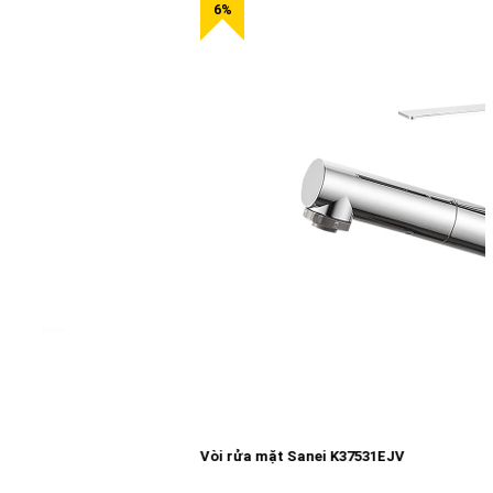
Vòi rửa mặt Sanei K37531EJV