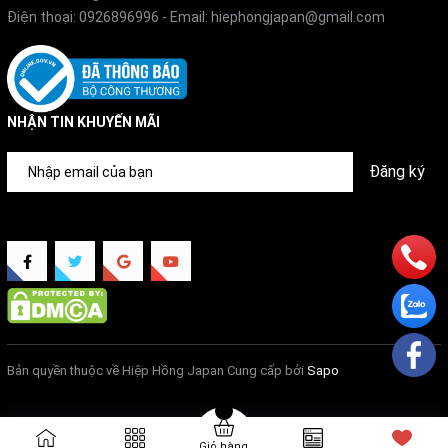
Ngăn mùi, bảo vệ sức khỏe người dùng.
Điện thoại:
0926896996
- Email:
hiephongjapan@gmail.com
NHẬN TIN KHUYẾN MÃI
Đăng ký
Bản quyền thuộc về Hiệp Hồng Japan
Cung cấp bởi
Sapo
Giỏ hàng