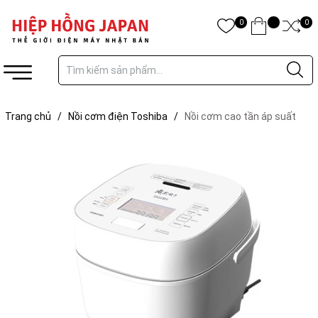
0
0
Trang chủ
/
Nồi cơm điện Toshiba
/
Nồi cơm cao tần áp suất
chân không Toshiba RC-18VXWVN-W