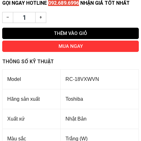
GỌI NGAY HOTLINE
092.689.6996
NHẬN GIÁ TỐT NHẤT
–
+
THÊM VÀO GIỎ
MUA NGAY
THÔNG SỐ KỸ THUẬT
Model
RC-18VXWVN
Hãng sản xuất
Toshiba
Xuất xứ
Nhật Bản
Màu sắc
Trắng (W)