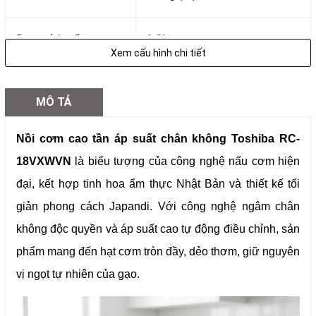
Dung tích nấu
1.8L
Xem cấu hình chi tiết
Phương thức gia
IH (Cảm ứng từ)
MÔ TẢ
nhiệt
Nồi cơm cao tần áp suất chân không Toshiba RC-
Áp suất hoạt động
0.5–1.2 atm
18VXWVN
là biểu tượng của công nghệ nấu cơm hiện
đại, kết hợp tinh hoa ẩm thực Nhật Bản và thiết kế tối
Độ dày đáy nồi
7mm
giản phong cách Japandi. Với công nghệ ngâm chân
không độc quyền và áp suất cao tự động điều chỉnh, sản
40 giờ (gạo trắng), 12 giờ (gạo
Giữ nhiệt chân không
phẩm mang đến hạt cơm tròn đầy, dẻo thơm, giữ nguyên
lứt)
vị ngọt tự nhiên của gạo.
Màn hình hiển thị
LCD màu cam