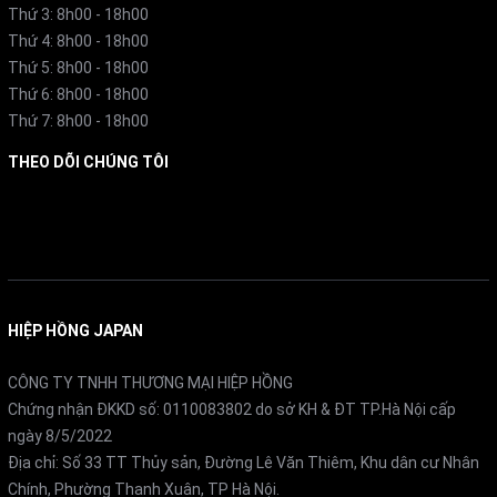
Toshiba trang bị công nghệ Vacuum Keep Warm giúp
Thứ 3: 8h00 - 18h00
Thứ 4: 8h00 - 18h00
loại bỏ không khí trong lòng nồi, ngăn quá trình oxy hóa
Thứ 5: 8h00 - 18h00
và kiểm soát độ ẩm. Nhờ đó, cơm luôn giữ được màu
Thứ 6: 8h00 - 18h00
trắng sáng, hương vị và độ mềm như mới nấu.
Thứ 7: 8h00 - 18h00
THEO DÕI CHÚNG TÔI
Theo thử nghiệm thực tế:
Facebook
Cơm trắng giữ tươi ngon đến 40 giờ.
Gạo lứt và ngũ cốc giữ nóng đến 12 giờ mà không bị
khô cứng.
HIỆP HỒNG JAPAN
Ưu điểm nổi bật:
CÔNG TY TNHH THƯƠNG MẠI HIỆP HỒNG
Duy trì chất lượng cơm lâu dài.
Chứng nhận ĐKKD số: 0110083802 do sở KH & ĐT TP.Hà Nội cấp
Giảm hao phí điện năng nhờ khả năng giữ nhiệt hiệu
ngày 8/5/2022
Địa chỉ: Số 33 TT Thủy sản, Đường Lê Văn Thiêm, Khu dân cư Nhân
quả.
Chính, Phường Thanh Xuân, TP Hà Nội.