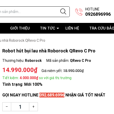
HOTLINE
0926896996
GIỚI THIỆU
TIN TỨC
LIÊN HỆ
TRA CỨU BẢ
au nhà Roborock QRevo C Pro
Robot hút bụi lau nhà Roborock QRevo C Pro
Thương hiệu:
Roborock
Mã sản phẩm:
QRevo C Pro
14.990.000₫
Giá niêm yết:
18.990.000₫
Tiết kiệm:
4.000.000₫
so với giá thị trường
Tình trạng
:
Mới 100%
GỌI NGAY HOTLINE
092.689.6996
NHẬN GIÁ TỐT NHẤT
–
+