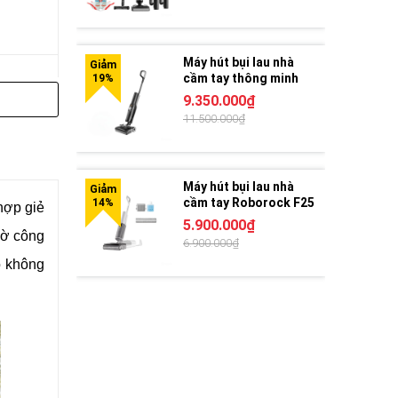
Máy hút bụi lau nhà
cầm tay thông minh
Roborock F25 ACE
9.350.000₫
11.500.000₫
Máy hút bụi lau nhà
cầm tay Roborock F25
hợp giẻ
RT
5.900.000₫
hờ công
6.900.000₫
ộ không