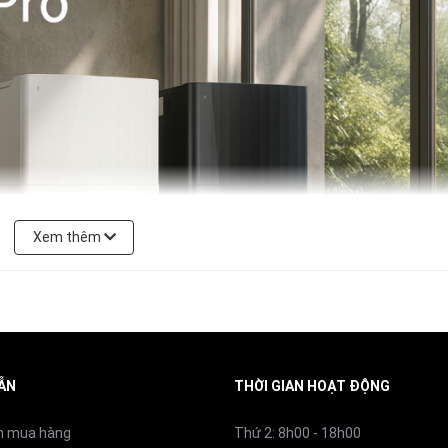
60W
63dB
330ml
80ml
Xem thêm
Tối đa 10mm
200 vòng/phút
ẪN
THỜI GIAN HOẠT ĐỘNG
350 x 353 x 96.5 mm
n mua hàng
Thứ 2: 8h00 - 18h00