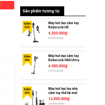
Y
Sản phẩm tương tự
Máy hút bụi cầm tay
Roborock H5
4.250.000₫
8.990.000₫
Máy hút bụi cầm tay
Roborock H60 Ultra
4.900.000₫
6.990.000₫
Máy hút bụi lau nhà
cầm tay thế hệ mới
Roborock F25 ACE
12.800.000₫
Combo
16.900.000₫