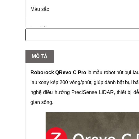
Màu sắc
Lực hút
Dung lượng pin
MÔ TẢ
Dung tích bình nước sạch / bẩn
Roborock QRevo C Pro
là mẫu robot hút bụi l
lau xoay kép 200 vòng/phút, giúp đánh bật bụi b
Dung tích túi đựng bụi
nghệ điều hướng PreciSense LiDAR, thiết bị dễ
gian sống.
Diện tích làm sạch/lần
Thời gian hoạt động