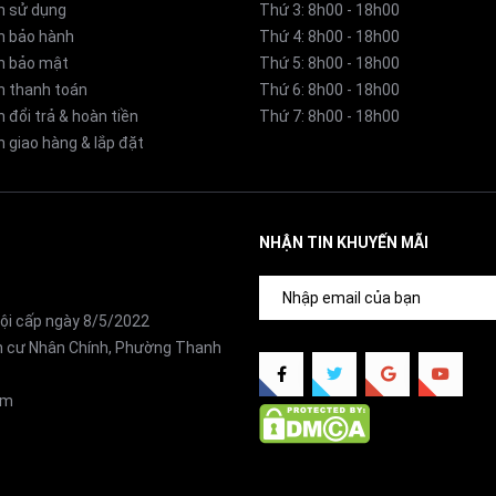
n sử dụng
Thứ 3: 8h00 - 18h00
340 x 487 x 519 mm
o ngôi nhà của bạn?
h bảo hành
Thứ 4: 8h00 - 18h00
h bảo mật
Thứ 5: 8h00 - 18h00
 chí của một robot hút bụi thông minh: hiệu suất làm sạch vượ
h thanh toán
Thứ 6: 8h00 - 18h00
 hóa toàn diện.
 đổi trả & hoàn tiền
Thứ 7: 8h00 - 18h00
 giao hàng & lắp đặt
ặt
 rác trên sàn gỗ, sàn gạch và cả thảm. Giẻ lau kép tốc độ cao
NHẬN TIN KHUYẾN MÃI
n nhà sạch bong sáng bóng.
ội cấp ngày 8/5/2022
ân cư Nhân Chính, Phường Thanh
om