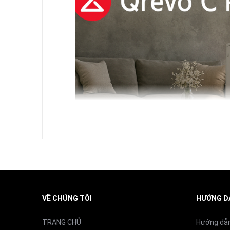
Công suất
Độ ồn
Dung tích hộp bụi trong robot
Dung tích hộp nước trong robot
Khả năng nâng giẻ tự động
Tốc độ xoay giẻ
VỀ CHÚNG TÔI
HƯỚNG D
Kích thước robot
TRANG CHỦ
Hướng dẫ