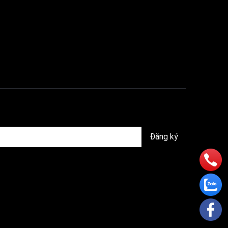
t trội,
 hỗ trợ
Đăng ký