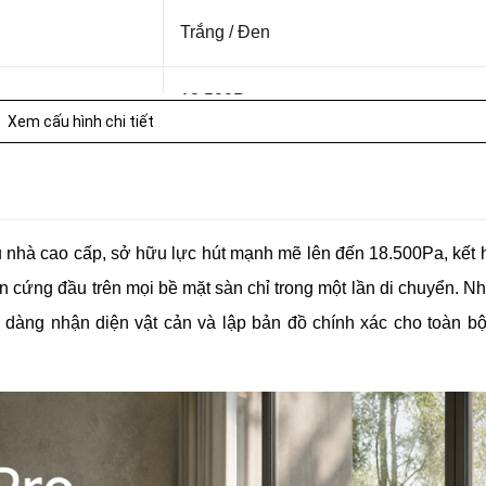
Trắng / Đen
18.500Pa
Xem cấu hình chi tiết
5.200mAh
4L / 3.5L
au nhà cao cấp, sở hữu lực hút mạnh mẽ lên đến 18.500Pa, kết 
ẩn cứng đầu trên mọi bề mặt sàn chỉ trong một lần di chuyển. N
2.7L
 dàng nhận diện vật cản và lập bản đồ chính xác cho toàn b
300m²
180 phút