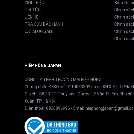
GIỚI THIỆU
Điều khoả
Kích thước trạm sạc
I. Vì sao nên chọn Roborock QRevo C Pro ch
TIN TỨC
Chính sác
LIÊN HỆ
Chính sác
Roborock QRevo C Pro đáp ứng toàn diện các tiêu
TRA CỨU BẢO HÀNH
Chính sác
khả năng điều hướng tối ưu và tính năng tự động
CATALOG SALE
Chính sách
Chính sách
1. Lực hút 18.500Pa – Làm sạch sâu mọi bề m
Robot dễ dàng hút sạch bụi mịn, tóc rụng và vụn
HIỆP HỒNG JAPAN
đánh bay các vết bẩn bám lâu ngày, mang lại sà
CÔNG TY TNHH THƯƠNG MẠI HIỆP HỒNG
Chứng nhận ĐKKD số: 0110083802 do sở KH & ĐT TP.Hà N
Địa chỉ: Số 33 TT Thủy sản, Đường Lê Văn Thiêm, Khu d
Xuân, TP Hà Nội.
Điện thoại:
0926896996
- Email:
hiephongjapan@gmail.c