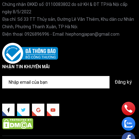
Hỗ trợ điều khiển từ xa qua điện thoại thông minh, giúp
Chứng nhận ĐKKD số: 0110083802 do sở KH & ĐT TP.Hà Nội cấp
bạn dễ dàng kiểm soát và tối ưu hiệu suất hoạt động của
ngày 8/5/2022
Địa chỉ: Số 33 TT Thủy sản, Đường Lê Văn Thiêm, Khu dân cư Nhân
máy.
Chính, Phường Thanh Xuân, TP Hà Nội.
Điện thoại:
0926896996
- Email:
hiephongjapan@gmail.com
Các tính năng tiện ích khác
Điều khiển từ xa tiện lợi
Hẹn giờ bật/tắt thông minh
NHẬN TIN KHUYẾN MÃI
Gas R32 – Làm lạnh nhanh, an toàn cho môi trường
Đăng ký
Giao hàng & lắp đặt nhanh chóng tại Hà Nội.