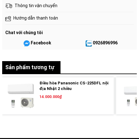
Thông tin vận chuyển
Hướng dẫn thanh toán
Chat với chúng tôi
Facebook
0926896996
Sản phẩm tương tự
Điều hòa Panasonic CS-225DFL nội
I. Tính năng nổi bật Điều hòa Panasonic CS-224DFL
địa Nhật 2 chiều
14.000.000₫
1. Điều hòa 2 chiều – Mát lạnh mùa hè, ấm áp mùa
đông
Panasonic CS-224DFL là lựa chọn lý tưởng cho những