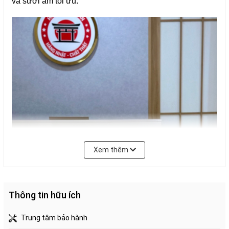
và sưởi ấm tối ưu.
Chất làm lạnh
Gas R32
Độ dài tối đa ống đồng
20m
Chênh lệch độ cao tối đa
12m
Trọng lượng dàn lạnh
8.0kg
Trọng lượng dàn nóng
17.5kg
Xem thêm
Thông tin hữu ích
Trung tâm bảo hành