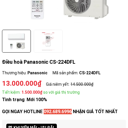
Điều hoà Panasonic CS-224DFL
Thương hiệu:
Panasonic
Mã sản phẩm:
CS-224DFL
13.000.000₫
Giá niêm yết:
14.500.000₫
Tiết kiệm:
1.500.000₫
so với giá thị trường
Tình trạng
:
Mới 100%
GỌI NGAY HOTLINE
092.689.6996
NHẬN GIÁ TỐT NHẤT
KHUYẾN MÃI - ƯU ĐÃI