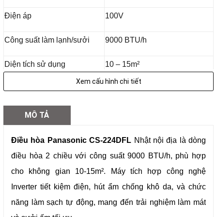
Điện áp
100V
Công suất làm lạnh/sưởi
9000 BTU/h
Diện tích sử dụng
10 – 15m²
Xem cấu hình chi tiết
Màu sắc
Trắng pha lê
Làm mát: 2,2 (0,5 - 2,8) kW
MÔ TẢ
Điện năng tiêu thụ
Sưởi ấm: 2,2 (0,4 - 3,9) kW
Điều hòa Panasonic CS-224DFL
Nhật nội địa là dòng
Kích thước dàn nóng
539 × 675 × 240 mm
điều hòa 2 chiều với công suất 9000 BTU/h, phù hợp
cho không gian 10-15m². Máy tích hợp công nghệ
Kích thước dàn lạnh
290 × 780 × 229 mm
Inverter tiết kiệm điện, hút ẩm chống khô da, và chức
Độ ồn
57 - 60dB
năng làm sạch tự động, mang đến trải nghiệm làm mát