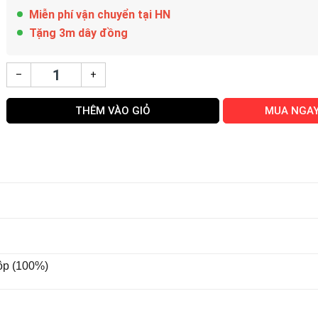
Miễn phí vận chuyển tại HN
Tặng 3m dây đồng
–
+
THÊM VÀO GIỎ
MUA NGA
ộp (100%)