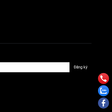
hỉnh chế
quản lý
Đăng ký
ệm năng