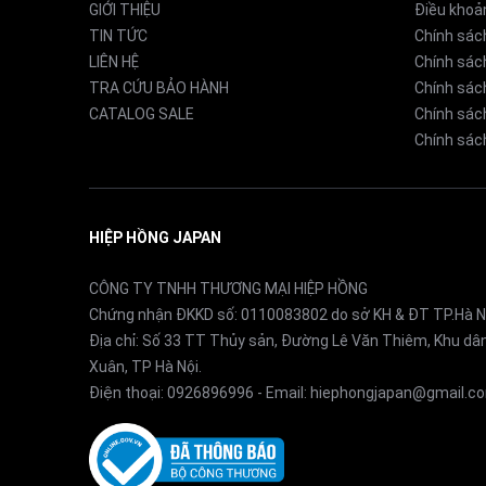
GIỚI THIỆU
Điều khoả
4. Cảm biến AI thông minh
TIN TỨC
Chính sác
LIÊN HỆ
Chính sác
Cảm biến AI phân tích thông tin như chất liệu nội
TRA CỨU BẢO HÀNH
Chính sác
CATALOG SALE
Chính sách
độ làm mát hoặc sưởi ấm, tối ưu hóa sự thoải mái
Chính sách
5. Điều khiển qua smartphone
HIỆP HỒNG JAPAN
Ứng dụng Aeolia cho phép bạn điều khiển máy lạn
nhiệt độ không gian sống.
CÔNG TY TNHH THƯƠNG MẠI HIỆP HỒNG
Chứng nhận ĐKKD số: 0110083802 do sở KH & ĐT TP.Hà N
Địa chỉ: Số 33 TT Thủy sản, Đường Lê Văn Thiêm, Khu d
6. Chế độ tuần hoàn không khí thông minh
Xuân, TP Hà Nội.
Điện thoại:
0926896996
- Email:
hiephongjapan@gmail.c
Công nghệ tuần hoàn giúp phân phối không khí đề
lượng hiệu quả.