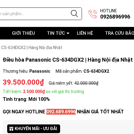
HOTLINE
0926896996
GIỚI THIỆU
TIN TỨC
LIÊN HỆ
TRA CỨU BẢ
 CS-634DGX2 | Hàng Nội địa Nhật
Điều hòa Panasonic CS-634DGX2 | Hàng Nội địa Nhật
Thương hiệu:
Panasonic
Mã sản phẩm:
CS-634DGX2
39.500.000₫
Giá niêm yết:
42.000.000₫
Tiết kiệm:
2.500.000₫
so với giá thị trường
Tình trạng
:
Mới 100%
GỌI NGAY HOTLINE
092.689.6996
NHẬN GIÁ TỐT NHẤT
KHUYẾN MÃI - ƯU ĐÃI