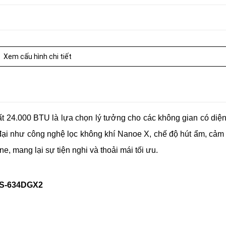
Xem cấu hình chi tiết
g lạnh
n 6,4 kW)
t 24.000 BTU là lựa chọn lý tưởng cho các không gian có diện 
đại như công nghệ lọc không khí Nanoe X, chế độ hút ẩm, cảm 
n 9,4 kW)
, mang lại sự tiện nghi và thoải mái tối ưu.
 CS-634DGX2