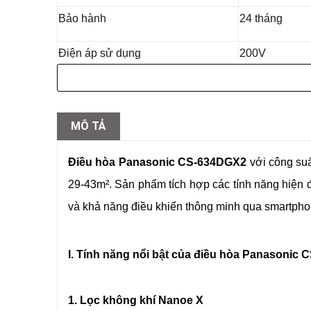
Bảo hành
24 tháng
Điện áp sử dụng
200V
Màu sắc
Trắng
Loại máy lạnh
Hai chiều nón
MÔ TẢ
Công suất làm lạnh
6,3 kW (0,7 đế
Điều hòa Panasonic CS-634DGX2
với công suấ
29-43m². Sản phẩm tích hợp các tính năng hiện 
Công suất sưởi ấm
7,1 kW (0,6 đế
và khả năng điều khiển thông minh qua smartphone
Độ ồn trung bình
66 dB
I. Tính năng nổi bật của điều hòa Panasonic
Công nghệ tiết kiệm điện
Inverter
Phạm vi làm lạnh hiệu quả
29-43 m²
1. Lọc không khí Nanoe X