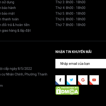
n sử dụng
Thứ 3: 8h00 - 18h00
h bảo hành
Thứ 4: 8h00 - 18h00
h bảo mật
Thứ 5: 8h00 - 18h00
 thất, số lượng đồ vật, và thói quen sử dụng để tự động điều c
h thanh toán
Thứ 6: 8h00 - 18h00
 đổi trả & hoàn tiền
Thứ 7: 8h00 - 18h00
 và tiết kiệm năng lượng.
 giao hàng & lắp đặt
NHẬN TIN KHUYẾN MÃI
h mọi lúc, mọi nơi, mang đến sự tiện lợi vượt trội trong việc 
ội cấp ngày 8/5/2022
ân cư Nhân Chính, Phường Thanh
om
u khắp phòng, ngăn sự chênh lệch nhiệt độ, đồng thời tiết ki