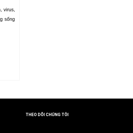
 virus,
ng sống
rì hiệu
ng mát,
THEO DÕI CHÚNG TÔI
Facebook