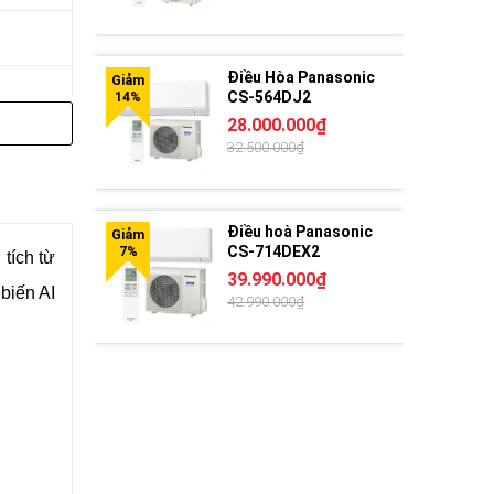
Điều Hòa Panasonic
CS-564DJ2
28.000.000₫
32.500.000₫
Điều hoà Panasonic
CS-714DEX2
tích từ
39.990.000₫
biến AI
42.990.000₫