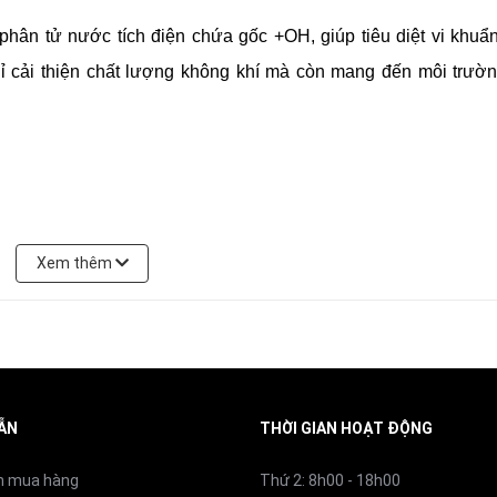
hân tử nước tích điện chứa gốc +OH, giúp tiêu diệt vi khuẩn,
 cải thiện chất lượng không khí mà còn mang đến môi trườ
.5 HP)
àm sạch không khí
n AI
hệ Econavi
 loại bỏ bụi bẩn hiệu quả và lưu giữ trong hộp chứa, giúp duy t
ệ NanoeX (48 nghìn tỷ ion, khử khuẩn, khử mùi)
Xem thêm
ên.
n từ xa tiện lợi
u nóng lạnh
làm sạch bên trong máy
điều hòa tự động điều chỉnh để hút ẩm, duy trì không gian thoá
340 mm
ẪN
THỜI GIAN HOẠT ĐỘNG
hóng, đặc biệt hữu ích trong những ngày mưa ẩm.
299 mm
n mua hàng
Thứ 2: 8h00 - 18h00