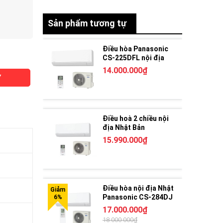
Sản phẩm tương tự
Điều hòa Panasonic
CS-225DFL nội địa
Nhật 2 chiều
14.000.000₫
Y
Điều hoà 2 chiều nội
địa Nhật Bản
Panasonic CS-285DFL
15.990.000₫
Điều hòa nội địa Nhật
Panasonic CS-284DJ
17.000.000₫
18.000.000₫